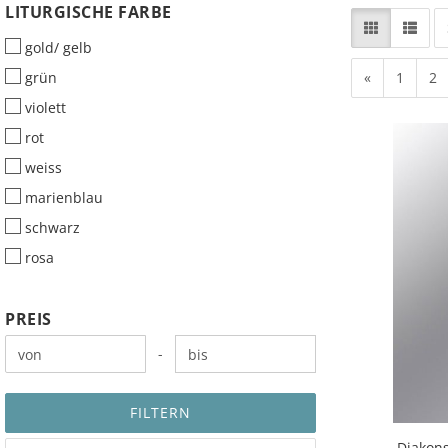
LITURGISCHE
LITURGISCHE FARBE
FARBE
gold/ gelb
grün
«
1
2
violett
rot
weiss
marienblau
schwarz
rosa
PREIS
PREIS
Preis bis
-
FILTERN
Diakons