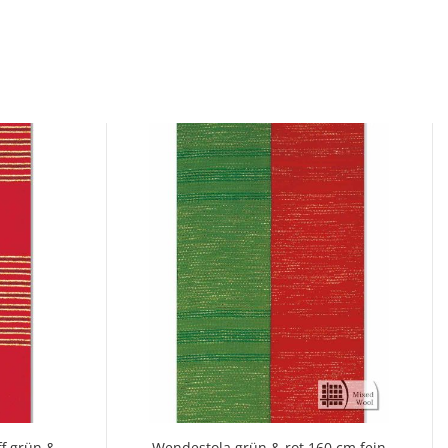
f grün &
Wendestola grün & rot 160 cm fein