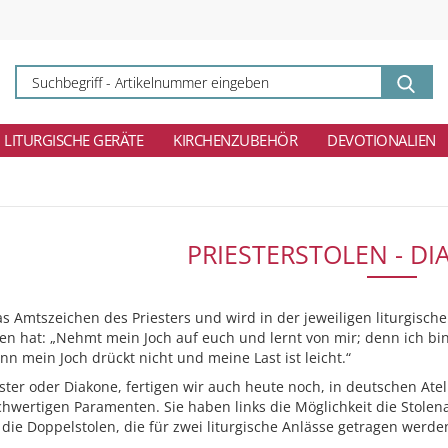
Su
-
Ar
ei
LITURGISCHE GERÄTE
KIRCHENZUBEHÖR
DEVOTIONALIEN
PRIESTERSTOLEN - D
das Amtszeichen des Priesters und wird in der jeweiligen liturgische
en hat: „Nehmt mein Joch auf euch und lernt von mir; denn ich bi
nn mein Joch drückt nicht und meine Last ist leicht.“
ester oder Diakone, fertigen wir auch heute noch, in deutschen Ateli
ochwertigen Paramenten. Sie haben links die Möglichkeit die Stole
 die Doppelstolen, die für zwei liturgische Anlässe getragen werd