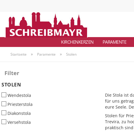
KIRCHENKERZEN
PARAMENTE
»
»
Startseite
Paramente
Stolen
Filter
STOLEN
STOLEN
Die Stola ist 
Wendestola
für uns getrag
Priesterstola
eure Seele. De
Diakonstola
Stolen für Pri
Trevira, zu h
Versehstola
praktisch sind