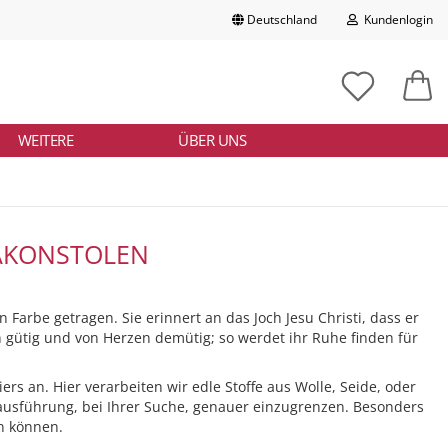
Deutschland
Kundenlogin
Lieferland
chbegriff
tikelnummer
E-Mail
ngeben
WEITERE
ÜBER UNS
Passwort
IAKONSTOLEN
Konto erstellen
n Farbe getragen. Sie erinnert an das Joch Jesu Christi, dass er
Passwort vergessen?
n gütig und von Herzen demütig; so werdet ihr Ruhe finden für
ers an. Hier verarbeiten wir edle Stoffe aus Wolle, Seide, oder
nausführung, bei Ihrer Suche, genauer einzugrenzen. Besonders
en können.