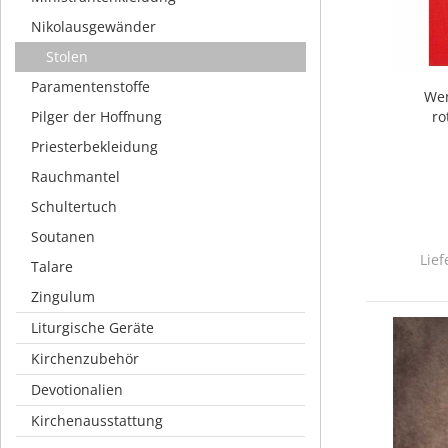
Nikolausgewänder
Stolen
Paramentenstoffe
Wen
Pilger der Hoffnung
ro
Priesterbekleidung
Rauchmantel
Schultertuch
Soutanen
Lief
Talare
Zingulum
Liturgische Geräte
Kirchenzubehör
Devotionalien
Kirchenausstattung