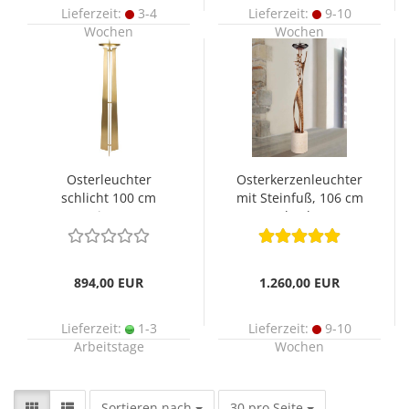
Lieferzeit:
3-4
Lieferzeit:
9-10
Wochen
Wochen
Osterleuchter
Osterkerzenleuchter
schlicht 100 cm
mit Steinfuß, 106 cm
Messing matt,
hoch
brüniert
894,00 EUR
1.260,00 EUR
Lieferzeit:
1-3
Lieferzeit:
9-10
Arbeitstage
Wochen
Sortieren nach
pro Seite
Sortieren nach
30 pro Seite