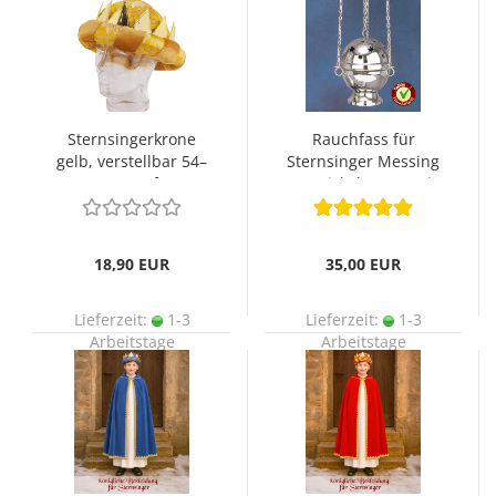
Sternsingerkrone
Rauchfass für
gelb, verstellbar 54–
Sternsinger Messing
60 cm Umfang
vernickelt 12 cm Ø
18,90 EUR
35,00 EUR
Lieferzeit:
1-3
Lieferzeit:
1-3
Arbeitstage
Arbeitstage