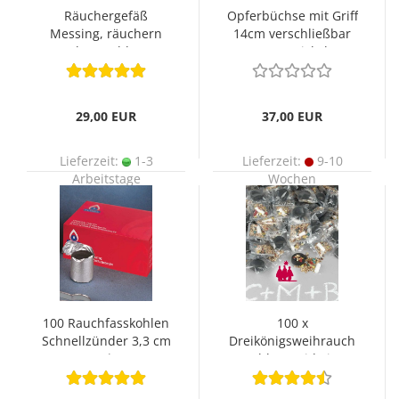
Räuchergefäß
Opferbüchse mit Griff
Messing, räuchern
14cm verschließbar
ohne Kohle !
MS vernickelt
29,00 EUR
37,00 EUR
Lieferzeit:
1-3
Lieferzeit:
9-10
Arbeitstage
Wochen
100 Rauchfasskohlen
100 x
Schnellzünder 3,3 cm
Dreikönigsweihrauch
Ø
Kohle, Kreide im
Tütchen