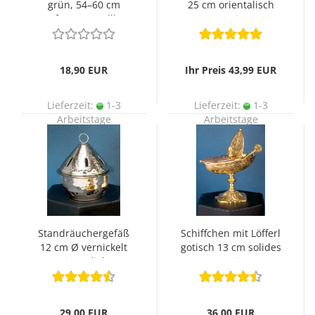
grün, 54–60 cm
25 cm orientalisch
Umfang verstellbar
Messing
18,90 EUR
Ihr Preis 43,99 EUR
Lieferzeit:
1-3
Lieferzeit:
1-3
Arbeitstage
Arbeitstage
Standräuchergefäß
Schiffchen mit Löfferl
12 cm Ø vernickelt
gotisch 13 cm solides
mit Teelicht
Messing
29,00 EUR
36,00 EUR