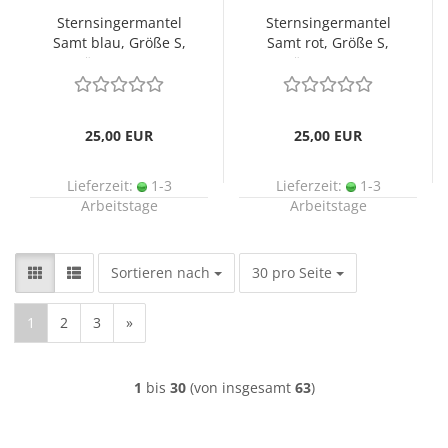
Sternsingermantel
Sternsingermantel
Samt blau, Größe S,
Samt rot, Größe S,
Länge 95 cm
Länge 95 cm
25,00 EUR
25,00 EUR
Lieferzeit:
1-3
Lieferzeit:
1-3
Arbeitstage
Arbeitstage
Sortieren nach
pro Seite
Sortieren nach
30 pro Seite
1
2
3
»
1
bis
30
(von insgesamt
63
)