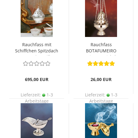
Rauchfass mit
Rauchfass
Schiffchen Spitzdach
BOTAFUMEIRO
14,5 cm Ø versilbert
Messing vernickelt 17
cm
695,00 EUR
26,00 EUR
Lieferzeit:
1-3
Lieferzeit:
1-3
Arbeitstage
Arbeitstage