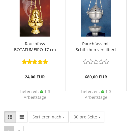
Rauchfass
Rauchfass mit
BOTAFUMEIRO 17 cm
Schiffchen versilbert
Messing poliert
14,5 cm Ø
24,00 EUR
680,00 EUR
Lieferzeit:
1-3
Lieferzeit:
1-3
Arbeitstage
Arbeitstage
Sortieren nach
pro Seite
Sortieren nach
30 pro Seite