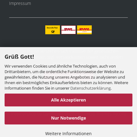
Impressum
Alle Preise verstehen sich inklusive der gesetzlichen
Grüß Gott!
Mehrwertsteuer, zzgl.
Versandkosten
soweit nicht anders
gekennzeichnet.
Wir verwenden Cookies und ähnliche Technologien, auch von
Drittanbietern, um die ordentliche Funktionsweise der Website zu
Vertrag widerrufen
gewährleisten, die Nutzung unseres Angebotes zu analysieren und
Ihnen ein bestmögliches Einkaufserlebnis bieten zu können. Weitere
Informationen finden Sie in unserer
Datenschutzerklärung
.
Alle Akzeptieren
Internetshop
by Gambio.de © 2025 Gambio Themes
Xycons
Nur Notwendige
Cookie Einstellungen
Weitere Informationen