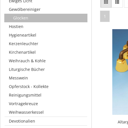
Ewiges Licht
Gewölbereiniger
1
Glocken
Hostien
Hygieneartikel
Kerzenleuchter
Kirchenartikel
Weihrauch & Kohle
Liturgische Bücher
Messwein
Opferstock - Kollekte
Reinigungsmittel
Vortragekreuze
Weihwasserkessel
Devotionalien
Altar