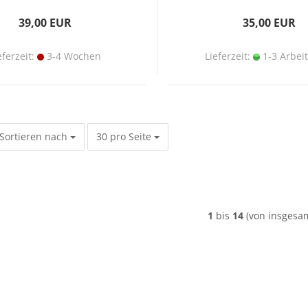
39,00 EUR
35,00 EUR
eferzeit:
3-4 Wochen
Lieferzeit:
1-3 Arbei
Sortieren nach
pro Seite
Sortieren nach
30 pro Seite
1
bis
14
(von insgesa