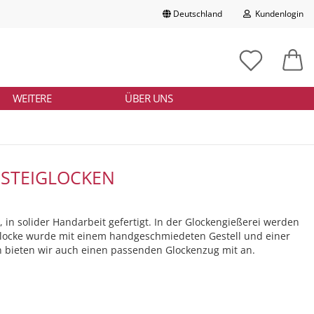
Deutschland
Kundenlogin
Lieferland
chbegriff
tikelnummer
E-Mail
ngeben
WEITERE
ÜBER UNS
Passwort
ISTEIGLOCKEN
Konto erstellen
 in solider Handarbeit gefertigt. In der Glockengießerei werden
Passwort vergessen?
glocke wurde mit einem handgeschmiedeten Gestell und einer
en bieten wir auch einen passenden Glockenzug mit an.