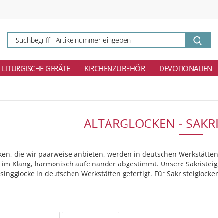
Su
-
Ar
ei
LITURGISCHE GERÄTE
KIRCHENZUBEHÖR
DEVOTIONALIEN
ALTARGLOCKEN - SAKR
cken, die wir paarweise anbieten, werden in deutschen Werkstätten,
n im Klang, harmonisch aufeinander abgestimmt. Unsere Sakristei
singglocke in deutschen Werkstätten gefertigt. Für Sakristeiglock