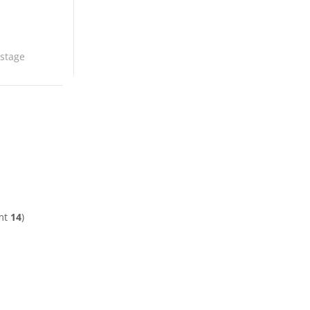
tstage
mt
14
)