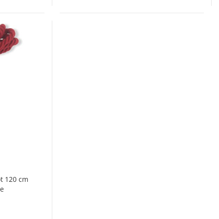
ot 120 cm
te