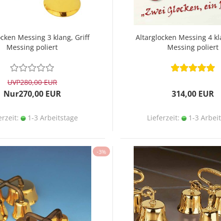
ocken Messing 3 klang, Griff
Altarglocken Messing 4 kla
Messing poliert
Messing poliert
UVP
280,00 EUR
Nur270,00 EUR
314,00 EUR
erzeit:
1-3 Arbeitstage
Lieferzeit:
1-3 Arbei
-3%