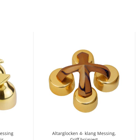
Messing
Altarglocken 4- klang Messing,
is
Griff brüniert