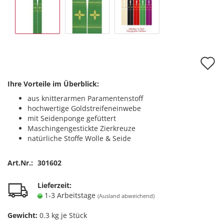
A
d
Ihre Vorteile im Überblick:
M
aus knitterarmen Paramentenstoff
hochwertige Goldstreifeneinwebe
mit Seidenponge gefüttert
Maschingengestickte Zierkreuze
natürliche Stoffe Wolle & Seide
Art.Nr.:
301602
Lieferzeit:
1-3 Arbeitstage
(Ausland abweichend)
Gewicht:
0.3
kg je Stück