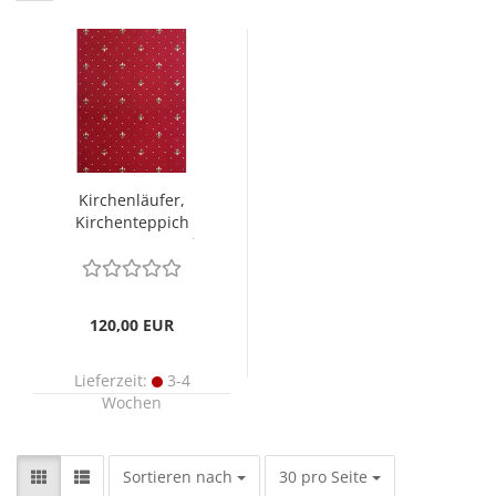
Kirchenläufer,
Kirchenteppich
Meterware rot, mit
Lilie
120,00 EUR
Lieferzeit:
3-4
Wochen
Sortieren nach
pro Seite
Sortieren nach
30 pro Seite