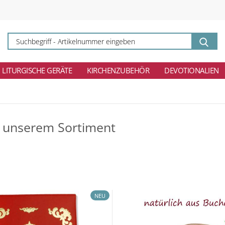
Su
-
Ar
ei
LITURGISCHE GERÄTE
KIRCHENZUBEHÖR
DEVOTIONALIEN
 unserem Sortiment
NEU