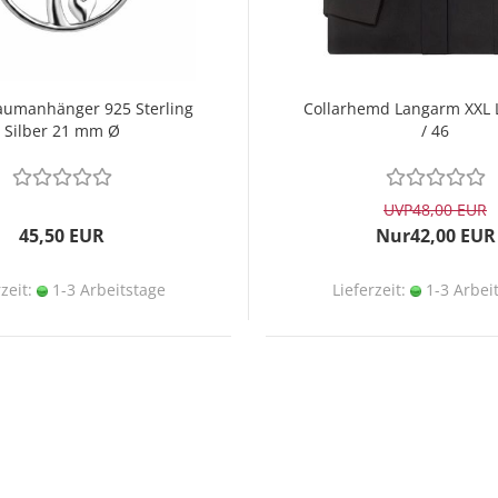
umanhänger 925 Sterling
Collarhemd Langarm XXL 
Silber 21 mm Ø
/ 46
UVP
48,00 EUR
45,50 EUR
Nur42,00 EUR
rzeit:
1-3 Arbeitstage
Lieferzeit:
1-3 Arbei