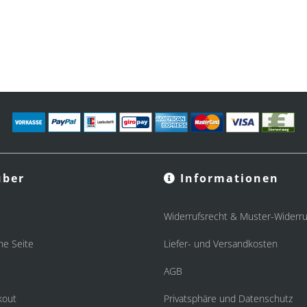
ber
Informationen
Widerrufsrecht & Muster-Widerru
he Seite
Liefer- und Versandkosten
AGB
kout
Privatsphäre und Datenschutz