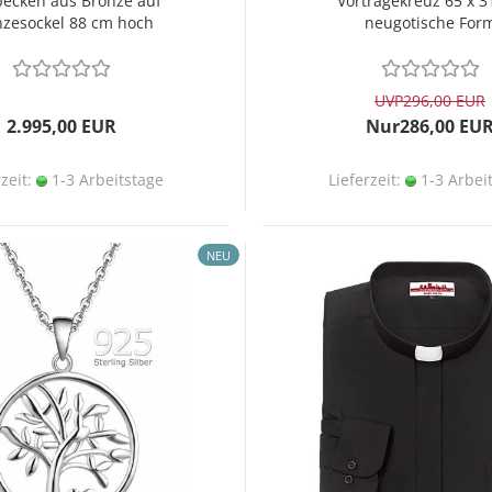
becken aus Bronze auf
Vortragekreuz 65 x 3
nzesockel 88 cm hoch
neugotische For
UVP
296,00 EUR
2.995,00 EUR
Nur286,00 EU
rzeit:
1-3 Arbeitstage
Lieferzeit:
1-3 Arbei
NEU