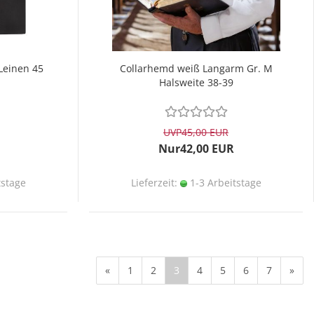
Leinen 45
Collarhemd weiß Langarm Gr. M
Halsweite 38-39
UVP
45,00 EUR
Nur42,00 EUR
tstage
Lieferzeit:
1-3 Arbeitstage
«
1
2
3
4
5
6
7
»