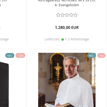
1 cm
Vortragekreuz vernickelt 54 x 35 cm,
m
4- Evangelisten
R
1.280,00 EUR
tstage
Lieferzeit:
1-3 Arbeitstage
NEU
-12%
NEU
-6%