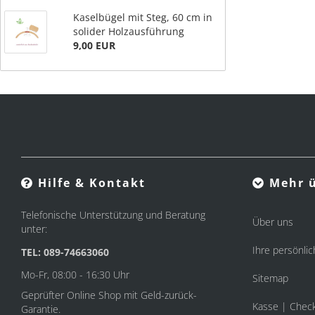
Kaselbügel mit Steg, 60 cm in
solider Holzausführung
9,00 EUR
Hilfe & Kontakt
Mehr ü
Telefonische Unterstützung und Beratung
Über uns
unter:
Ihre persönlic
TEL: 089-74663060
Mo-Fr, 08:00 - 16:30 Uhr
Sitemap
Geprüfter Online Shop mit Geld-zurück-
Kasse | Chec
Garantie.