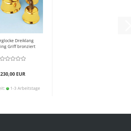
rglocke Dreiklang
ing Griff bronziert
Paar
230,00 EUR
eit:
1-3 Arbeitstage