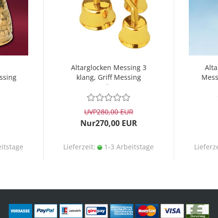
Altarglocken Messing 3
Alta
ssing
klang, Griff Messing
Mess
poliert
UVP
280,00 EUR
Nur270,00 EUR
itstage
Lieferzeit:
1-3 Arbeitstage
Lieferz