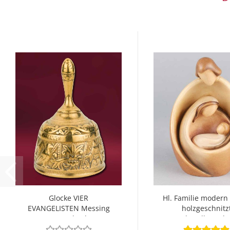
Glocke VIER
Hl. Familie modern
EVANGELISTEN Messing
holzgeschnitz
9,5 cm hoch
handbemalt