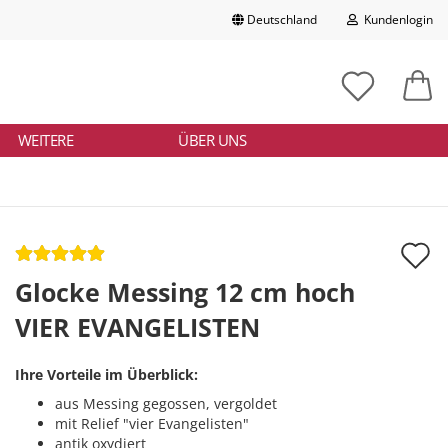
Deutschland
Kundenlogin
Lieferland
chbegriff
tikelnummer
E-Mail
ngeben
WEITERE
ÜBER UNS
Passwort
A
d
Glocke Messing 12 cm hoch
Konto erstellen
M
VIER EVANGELISTEN
Passwort vergessen?
Ihre Vorteile im Überblick:
aus Messing gegossen, vergoldet
mit Relief "vier Evangelisten"
antik oxydiert