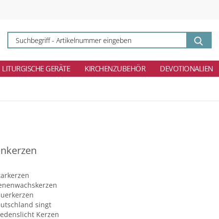
Su
-
Ar
ei
LITURGISCHE GERÄTE
KIRCHENZUBEHÖR
DEVOTIONALIEN
enkerzen
tarkerzen
enenwachskerzen
uerkerzen
utschland singt
iedenslicht Kerzen