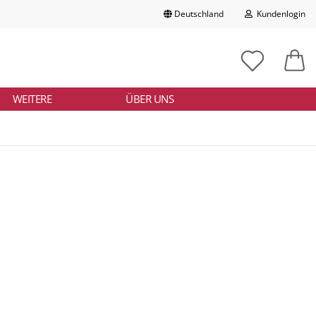
Deutschland
Kundenlogin
Lieferland
chbegriff
tikelnummer
E-Mail
ngeben
WEITERE
ÜBER UNS
Passwort
Konto erstellen
Passwort vergessen?