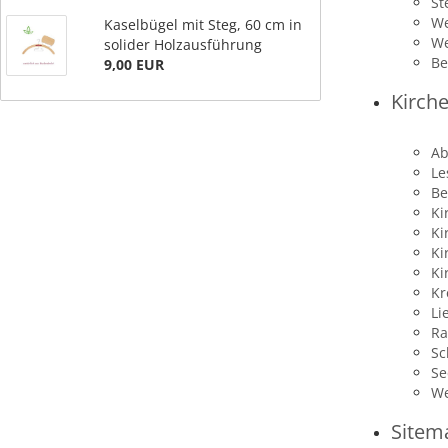
St
We
Kaselbügel mit Steg, 60 cm in
We
solider Holzausführung
Be
9,00 EUR
Kirch
Ab
Le
Be
Ki
Ki
Ki
Ki
Kr
Li
Ra
Sc
Se
We
Sitem