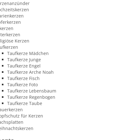
rzenanzünder
chzeitskerzen
rienkerzen
ferkerzen
kerzen
terkerzen
ligiöse Kerzen
ufkerzen
Taufkerze Mädchen
Taufkerze Junge
Taufkerze Engel
Taufkerze Arche Noah
Taufkerze Fisch
Taufkerze Foto
Taufkerze Lebensbaum
Taufkerze Regenbogen
Taufkerze Taube
auerkerzen
opfschutz für Kerzen
chsplatten
ihnachtskerzen