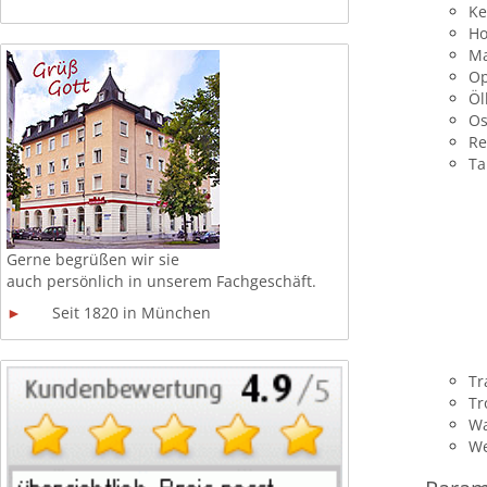
Ke
Ho
Ma
Op
Öl
Os
Re
Ta
Gerne begrüßen wir sie
auch persönlich in unserem
Fachgeschäft.
►
Seit 1820 in München
Tr
Tr
Wa
We