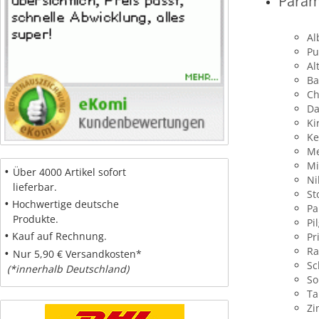
Param
Al
Pu
Al
Ba
Ch
Da
Ki
Ke
Me
Mi
•
Über 4000 Artikel sofort
Ni
lieferbar.
St
•
Hochwertige deutsche
Pa
Produkte.
Pi
•
Kauf auf Rechnung.
Pr
•
Ra
Nur 5,90 € Versandkosten*
Sc
(*innerhalb Deutschland)
So
Ta
Zi