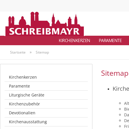
KIRCHENKERZEN
PARAMENTE
»
Startseite
Sitemap
Sitemap
Kirchenkerzen
Paramente
Kirch
Liturgische Geräte
Al
Kirchenzubehör
Bi
Devotionalien
Da
De
Kirchenausstattung
Fr