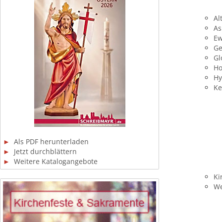
Al
As
Ew
Ge
Gl
Ho
Hy
Ke
►
Als PDF herunterladen
►
Jetzt durchblättern
►
Weitere Katalogangebote
Ki
We