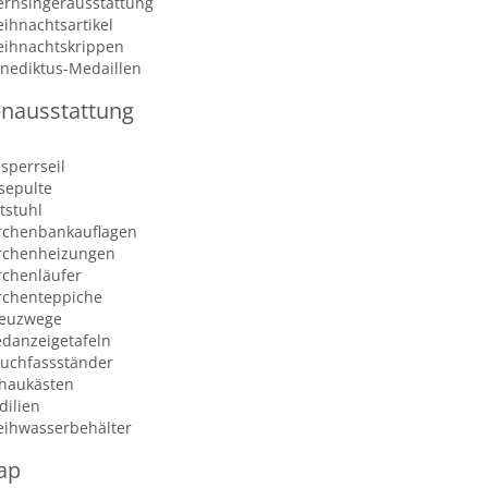
ernsingerausstattung
ihnachtsartikel
ihnachtskrippen
nediktus-Medaillen
enausstattung
sperrseil
sepulte
tstuhl
rchenbankauflagen
rchenheizungen
rchenläufer
rchenteppiche
euzwege
edanzeigetafeln
uchfassständer
haukästen
dilien
ihwasserbehälter
ap