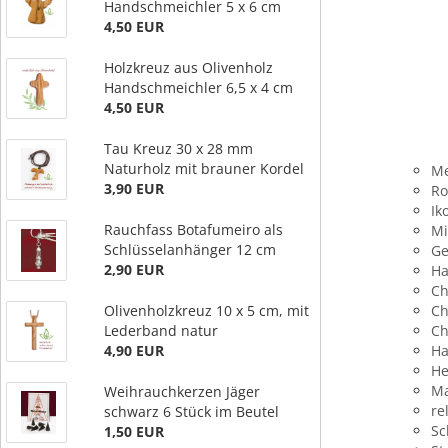
Handschmeichler 5 x 6 cm
4,50 EUR
Holzkreuz aus Olivenholz
Handschmeichler 6,5 x 4 cm
4,50 EUR
Tau Kreuz 30 x 28 mm
Naturholz mit brauner Kordel
Me
3,90 EUR
Ro
Ik
Rauchfass Botafumeiro als
Mi
Schlüsselanhänger 12 cm
Ge
2,90 EUR
Ha
Ch
Olivenholzkreuz 10 x 5 cm, mit
Ch
Lederband natur
Ch
4,90 EUR
Ha
He
Ma
Weihrauchkerzen Jäger
re
schwarz 6 Stück im Beutel
Sc
1,50 EUR