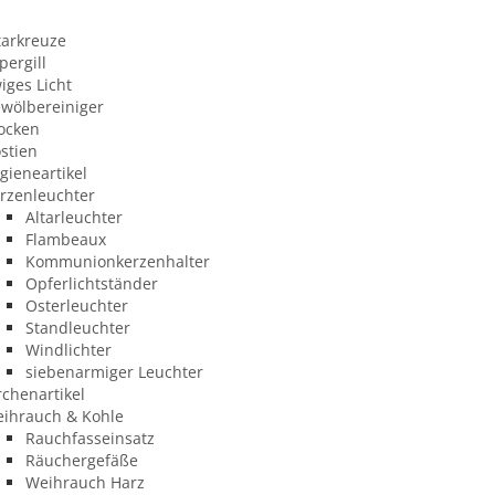
tarkreuze
pergill
iges Licht
wölbereiniger
ocken
stien
gieneartikel
rzenleuchter
Altarleuchter
Flambeaux
Kommunionkerzenhalter
Opferlichtständer
Osterleuchter
Standleuchter
Windlichter
siebenarmiger Leuchter
rchenartikel
ihrauch & Kohle
Rauchfasseinsatz
Räuchergefäße
Weihrauch Harz