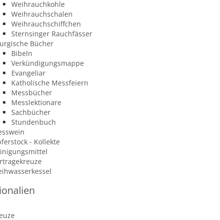
Weihrauchkohle
Weihrauchschalen
Weihrauchschiffchen
Sternsinger Rauchfässer
turgische Bücher
Bibeln
Verkündigungsmappe
Evangeliar
Katholische Messfeiern
Messbücher
Messlektionare
Sachbücher
Stundenbuch
sswein
ferstock - Kollekte
inigungsmittel
rtragekreuze
ihwasserkessel
ionalien
euze