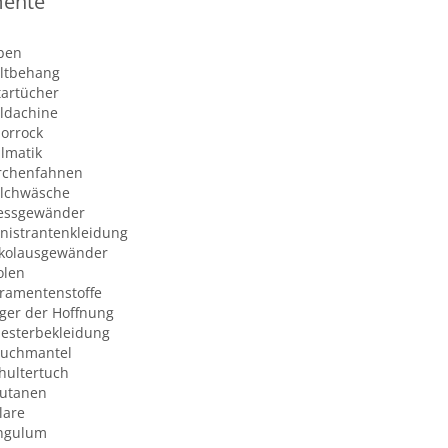
ente
ben
ltbehang
tartücher
ldachine
orrock
lmatik
rchenfahnen
lchwäsche
ssgewänder
nistrantenkleidung
kolausgewänder
olen
ramentenstoffe
lger der Hoffnung
iesterbekleidung
uchmantel
hultertuch
utanen
lare
ngulum