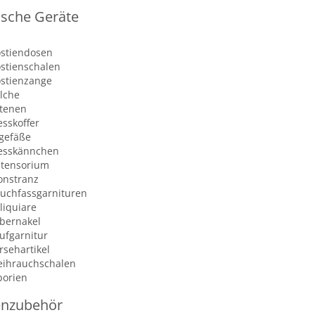
ische Geräte
stiendosen
stienschalen
stienzange
lche
tenen
sskoffer
gefäße
sskännchen
tensorium
nstranz
uchfassgarnituren
liquiare
bernakel
ufgarnitur
rsehartikel
ihrauchschalen
borien
enzubehör