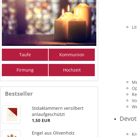
Li
Taufe
Kommunion
Firmung
Hochzeit
Me
Op
Bestseller
Re
Vo
We
Stolaklammern versilbert
anlaufgeschützt
Devot
1,50 EUR
Engel aus Olivenholz
Kr