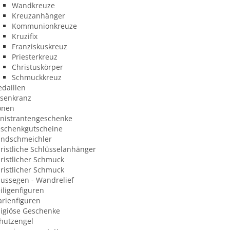
Wandkreuze
Kreuzanhänger
Kommunionkreuze
Kruzifix
Franziskuskreuz
Priesterkreuz
Christuskörper
Schmuckkreuz
daillen
senkranz
onen
nistrantengeschenke
schenkgutscheine
ndschmeichler
ristliche Schlüsselanhänger
ristlicher Schmuck
ristlicher Schmuck
ussegen - Wandrelief
iligenfiguren
rienfiguren
ligiöse Geschenke
hutzengel