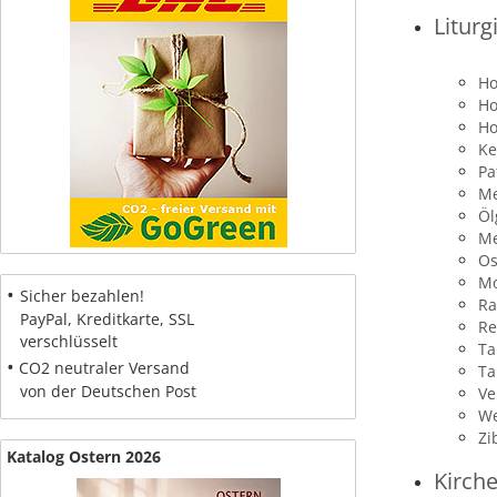
Liturg
Ho
Ho
Ho
Ke
Pa
Me
Öl
Me
Os
Mo
•
Sicher bezahlen!
Ra
PayPal, Kreditkarte, SSL
Re
verschlüsselt
Ta
•
CO2 neutraler Versand
Ta
von der Deutschen Post
Ve
We
Zi
Katalog Ostern 2026
Kirch