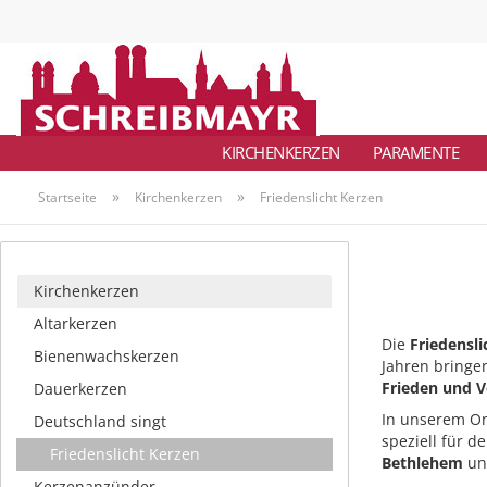
KIRCHENKERZEN
PARAMENTE
»
»
Startseite
Kirchenkerzen
Friedenslicht Kerzen
Kirchenkerzen
Altarkerzen
Die
Friedensl
Bienenwachskerzen
Jahren bringe
Frieden und V
Dauerkerzen
In unserem On
Deutschland singt
speziell für d
Friedenslicht Kerzen
Bethlehem
und
Kerzenanzünder