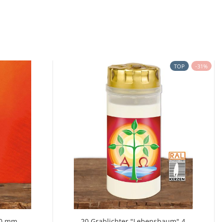
TOP
-31%
50 mm
20 Grablichter "Lebensbaum" 4