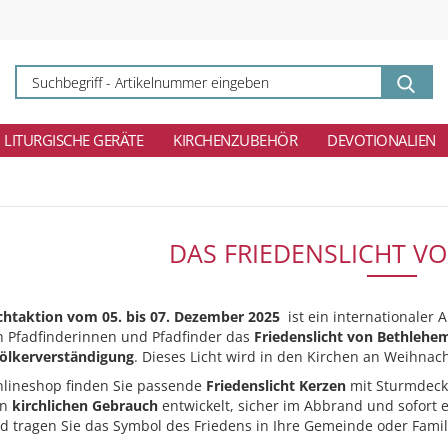
Su
-
Ar
ei
LITURGISCHE GERÄTE
KIRCHENZUBEHÖR
DEVOTIONALIEN
DAS FRIEDENSLICHT V
ichtaktion vom 05. bis 07. Dezember 2025
ist ein internationaler 
n Pfadfinderinnen und Pfadfinder das
Friedenslicht von Bethlehe
ölkerverständigung
. Dieses Licht wird in den Kirchen an Weihnac
lineshop finden Sie passende
Friedenslicht Kerzen
mit Sturmdecke
en
kirchlichen Gebrauch
entwickelt, sicher im Abbrand und sofort e
 tragen Sie das Symbol des Friedens in Ihre Gemeinde oder Famil