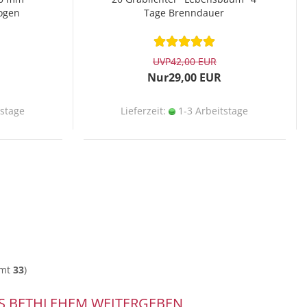
ogen
Tage Brenndauer
UVP
42,00 EUR
Nur29,00 EUR
tstage
Lieferzeit:
1-3 Arbeitstage
amt
33
)
US BETHLEHEM WEITERGEBEN