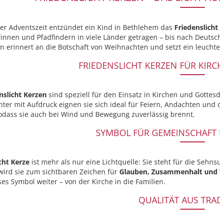
 der Adventszeit entzündet ein Kind in Bethlehem das
Friedenslicht
rinnen und Pfadfindern in viele Länder getragen – bis nach Deuts
ion erinnert an die Botschaft von Weihnachten und setzt ein leuch
FRIEDENSLICHT KERZEN FÜR KIR
nslicht Kerzen
sind speziell für den Einsatz in Kirchen und Gottesd
hter mit Aufdruck eignen sie sich ideal für Feiern, Andachten und
odass sie auch bei Wind und Bewegung zuverlässig brennt.
SYMBOL FÜR GEMEINSCHAFT
cht Kerze
ist mehr als nur eine Lichtquelle: Sie steht für die Sehn
ird sie zum sichtbaren Zeichen für
Glauben, Zusammenhalt und 
ses Symbol weiter – von der Kirche in die Familien.
QUALITÄT AUS TRA