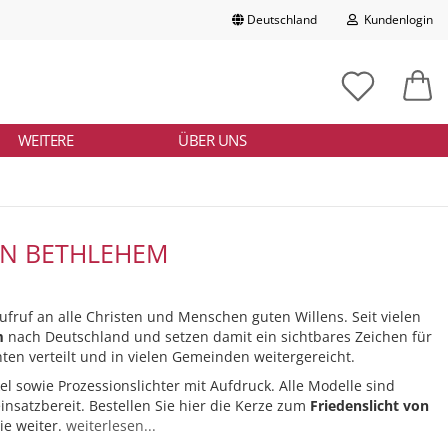
Deutschland
Kundenlogin
Lieferland
chbegriff
tikelnummer
E-Mail
ngeben
WEITERE
ÜBER UNS
Passwort
ON BETHLEHEM
Konto erstellen
Aufruf an alle Christen und Menschen guten Willens. Seit vielen
Passwort vergessen?
m
nach Deutschland und setzen damit ein sichtbares Zeichen für
hten verteilt und in vielen Gemeinden weitergereicht.
l sowie Prozessionslichter mit Aufdruck. Alle Modelle sind
insatzbereit. Bestellen Sie hier die Kerze zum
Friedenslicht von
ie weiter.
weiterlesen...