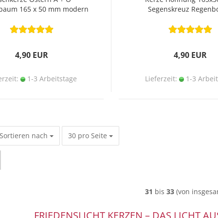
baum 165 x 50 mm modern
Segenskreuz Regenb
4,90 EUR
4,90 EUR
erzeit:
1-3 Arbeitstage
Lieferzeit:
1-3 Arbei
Sortieren nach
pro Seite
Sortieren nach
30 pro Seite
31
bis
33
(von insges
FRIEDENSLICHT KERZEN – DAS LICHT A