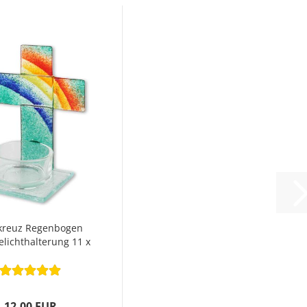
kreuz Regenbogen
elichthalterung 11 x
8 cm
12,00 EUR