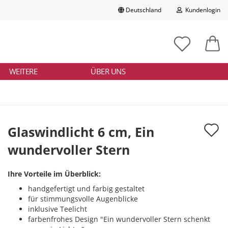
Deutschland
Kundenlogin
Lieferland
chbegriff
tikelnummer
E-Mail
ngeben
WEITERE
ÜBER UNS
Passwort
A
Glaswindlicht 6 cm, Ein
d
wundervoller Stern
Konto erstellen
M
Passwort vergessen?
Ihre Vorteile im Überblick:
handgefertigt und farbig gestaltet
für stimmungsvolle Augenblicke
inklusive Teelicht
farbenfrohes Design "Ein wundervoller Stern schenkt