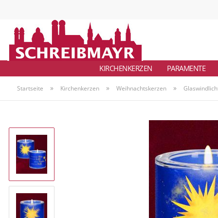
KIRCHENKERZEN
PARAMENTE
»
»
»
Startseite
Kirchenkerzen
Weihnachtskerzen
Glaswindlich