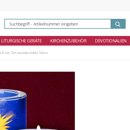
Su
-
Ar
ei
LITURGISCHE GERÄTE
KIRCHENZUBEHÖR
DEVOTIONALIEN
t 6 cm, Ein wundervoller Stern