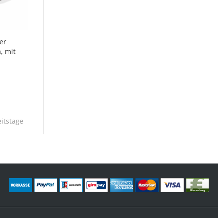
er
, mit
itstage