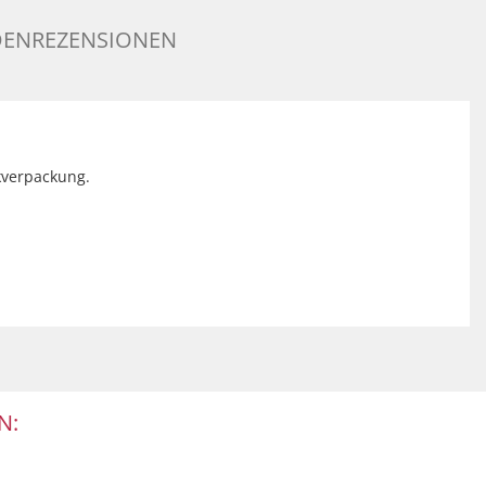
ENREZENSIONEN
nkverpackung.
N: