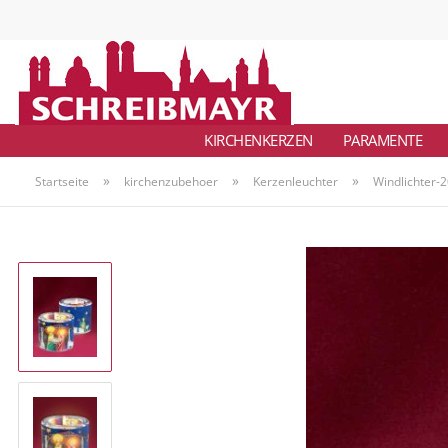
KIRCHENKERZEN
PARAMENTE
»
»
»
Startseite
kirchenzubehoer
Kerzenleuchter
Windlichter-