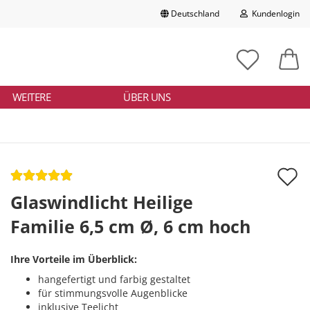
Deutschland
Kundenlogin
Lieferland
chbegriff
tikelnummer
E-Mail
ngeben
WEITERE
ÜBER UNS
Passwort
A
d
Glaswindlicht Heilige
Konto erstellen
M
Familie 6,5 cm Ø, 6 cm hoch
Passwort vergessen?
Ihre Vorteile im Überblick:
hangefertigt und farbig gestaltet
für stimmungsvolle Augenblicke
inklusive Teelicht