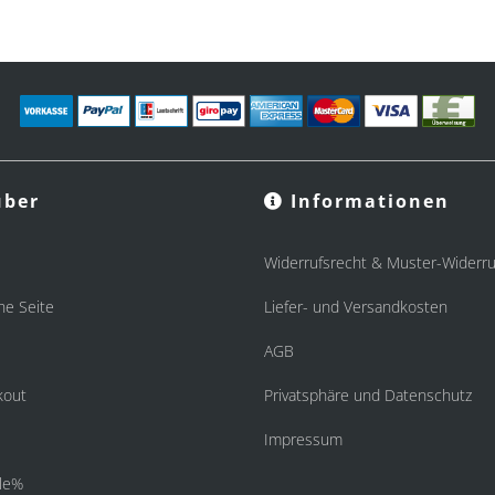
ber
Informationen
Widerrufsrecht & Muster-Widerru
he Seite
Liefer- und Versandkosten
AGB
kout
Privatsphäre und Datenschutz
Impressum
le%