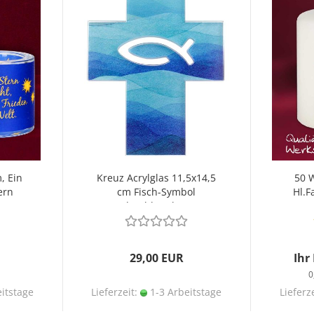
, Ein
Kreuz Acrylglas 11,5x14,5
50 
ern
cm Fisch-Symbol
Hl.F
durchbrochen
29,00 EUR
Ihr
0
itstage
Lieferzeit:
1-3 Arbeitstage
Lieferz