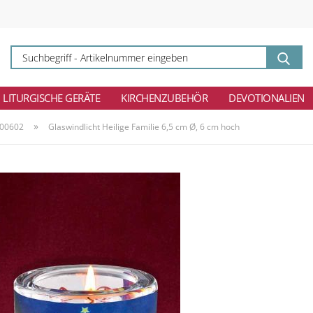
Su
-
Ar
ei
LITURGISCHE GERÄTE
KIRCHENZUBEHÖR
DEVOTIONALIEN
»
200602
Glaswindlicht Heilige Familie 6,5 cm Ø, 6 cm hoch