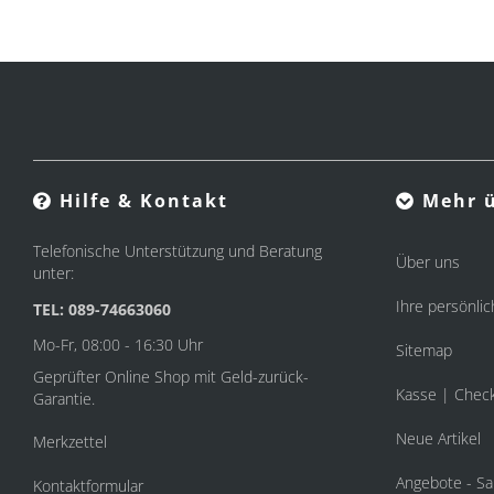
Hilfe & Kontakt
Mehr ü
Telefonische Unterstützung und Beratung
Über uns
unter:
Ihre persönlic
TEL: 089-74663060
Mo-Fr, 08:00 - 16:30 Uhr
Sitemap
Geprüfter Online Shop mit Geld-zurück-
Kasse | Chec
Garantie.
Neue Artikel
Merkzettel
Angebote - Sa
Kontaktformular