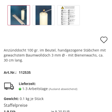
A
d
Anzünddocht 100 gr. im Beutel, handgezogene Stäbchen mit
M
gewachstem Baumwolldoch 3 mm Ø - mit Bienenwachs, ca.
30 cm lang.
Art.Nr.:
112535
Lieferzeit:
1-3 Arbeitstage
(Ausland abweichend)
Gewicht:
0.1
kg je Stück
Staffelpreise
1-9 Stk.
je 9,20 EUR