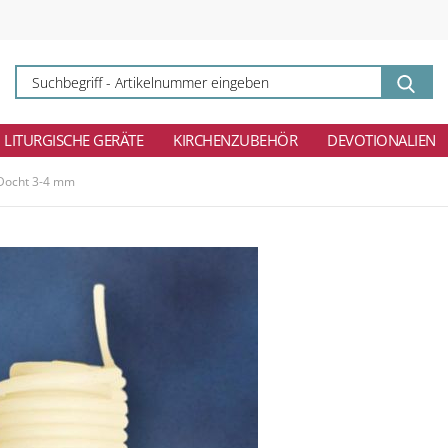
Su
-
Ar
ei
LITURGISCHE GERÄTE
KIRCHENZUBEHÖR
DEVOTIONALIEN
 Docht 3-4 mm