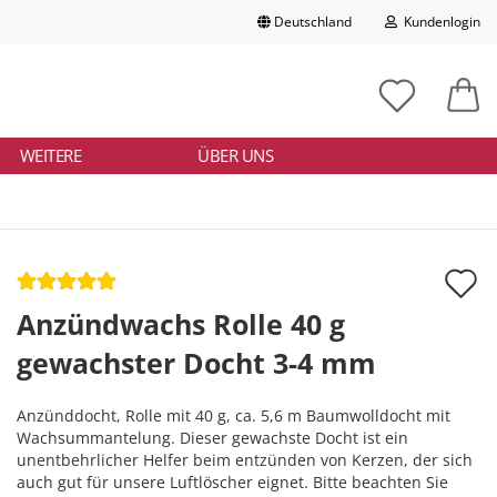
Deutschland
Kundenlogin
Lieferland
chbegriff
tikelnummer
E-Mail
ngeben
WEITERE
ÜBER UNS
Passwort
A
d
Anzündwachs Rolle 40 g
Konto erstellen
M
gewachster Docht 3-4 mm
Passwort vergessen?
Anzünddocht, Rolle mit 40 g, ca. 5,6 m Baumwolldocht mit
Wachsummantelung. Dieser gewachste Docht ist ein
unentbehrlicher Helfer beim entzünden von Kerzen, der sich
auch gut für unsere Luftlöscher eignet. Bitte beachten Sie