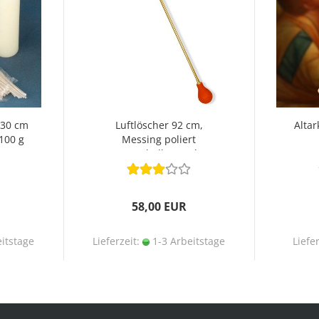
 30 cm
Luftlöscher 92 cm,
Alta
100 g
Messing poliert
Hupenball & Docht
58,00 EUR
itstage
Lieferzeit:
1-3 Arbeitstage
Liefe