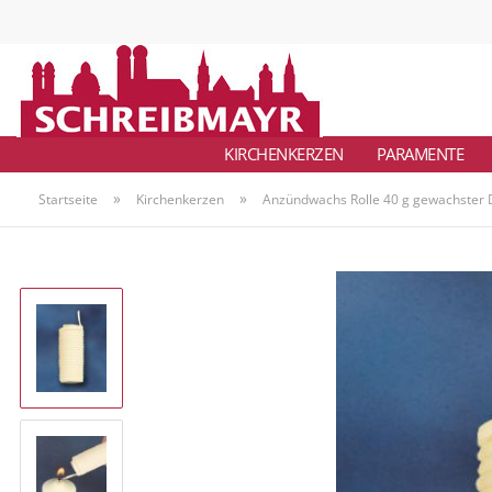
KIRCHENKERZEN
PARAMENTE
»
»
Startseite
Kirchenkerzen
Anzündwachs Rolle 40 g gewachster