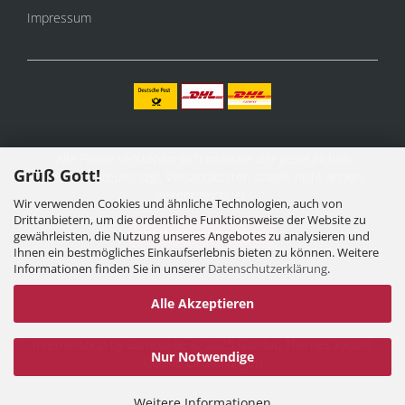
Impressum
Alle Preise verstehen sich inklusive der gesetzlichen
Grüß Gott!
Mehrwertsteuer, zzgl.
Versandkosten
soweit nicht anders
gekennzeichnet.
Wir verwenden Cookies und ähnliche Technologien, auch von
Drittanbietern, um die ordentliche Funktionsweise der Website zu
Vertrag widerrufen
gewährleisten, die Nutzung unseres Angebotes zu analysieren und
Ihnen ein bestmögliches Einkaufserlebnis bieten zu können. Weitere
Informationen finden Sie in unserer
Datenschutzerklärung
.
Alle Akzeptieren
Internetshop
by Gambio.de © 2025 Gambio Themes
Xycons
Nur Notwendige
Cookie Einstellungen
Weitere Informationen