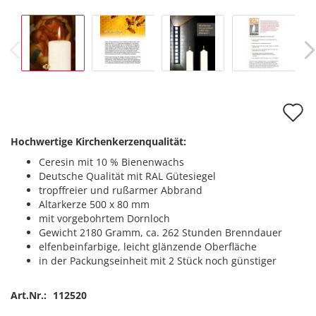
A
d
Hochwertige Kirchenkerzenqualität:
M
Ceresin mit 10 % Bienenwachs
Deutsche Qualität mit RAL Gütesiegel
tropffreier und rußarmer Abbrand
Altarkerze 500 x 80 mm
mit vorgebohrtem Dornloch
Gewicht 2180 Gramm, ca. 262 Stunden Brenndauer
elfenbeinfarbige, leicht glänzende Oberfläche
in der Packungseinheit mit 2 Stück noch günstiger
Art.Nr.:
112520