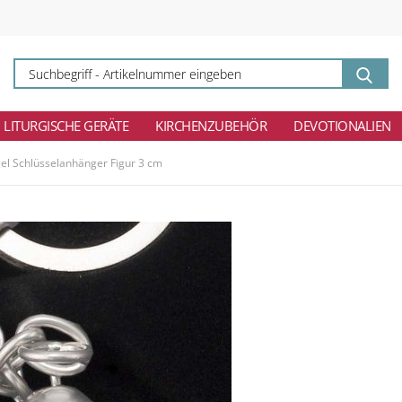
Su
-
Ar
ei
LITURGISCHE GERÄTE
KIRCHENZUBEHÖR
DEVOTIONALIEN
el Schlüsselanhänger Figur 3 cm