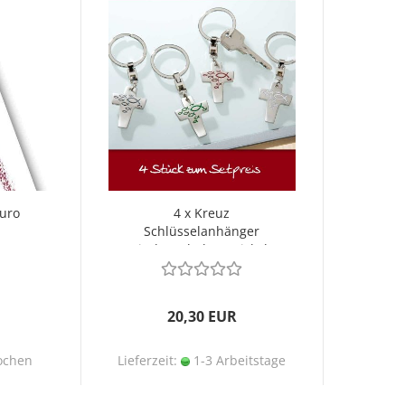
Euro
4 x Kreuz
Schlüsselanhänger
n
Fischsymbol, vernickelt
matt
20,30 EUR
ochen
Lieferzeit:
1-3 Arbeitstage