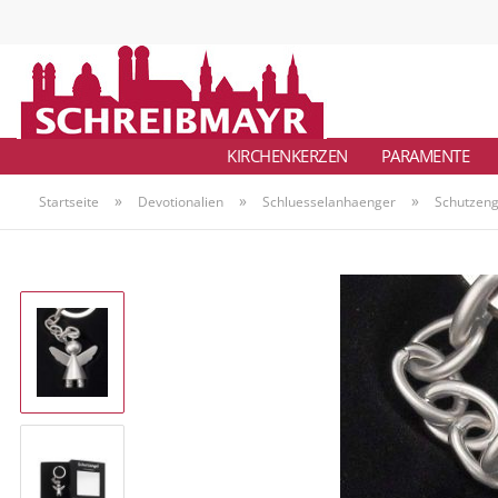
KIRCHENKERZEN
PARAMENTE
»
»
»
Startseite
Devotionalien
Schluesselanhaenger
Schutzeng