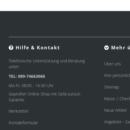
Hilfe & Kontakt
Mehr ü
Telefonische Unterstützung und Beratung
Über uns
unter:
Ihre persönlic
TEL: 089-74663060
Mo-Fr, 08:00 - 16:30 Uhr
Sitemap
Geprüfter Online Shop mit Geld-zurück-
Kasse | Chec
Garantie.
Neue Artikel
Merkzettel
Angebote - Sa
Kontaktformular