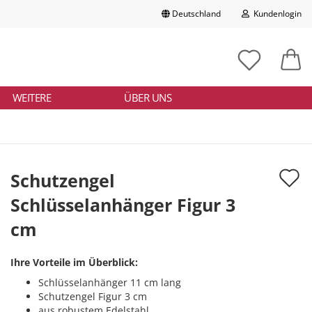
Deutschland
Kundenlogin
Lieferland
chbegriff
tikelnummer
E-Mail
ngeben
WEITERE
ÜBER UNS
Passwort
A
Schutzengel
d
Schlüsselanhänger Figur 3
Konto erstellen
M
cm
Passwort vergessen?
Ihre Vorteile im Überblick:
Schlüsselanhänger 11 cm lang
Schutzengel Figur 3 cm
aus robustem Edelstahl