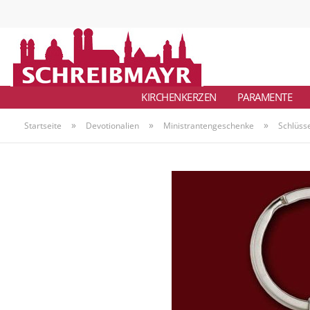
KIRCHENKERZEN
PARAMENTE
»
»
»
Startseite
Devotionalien
Ministrantengeschenke
Schlüsse