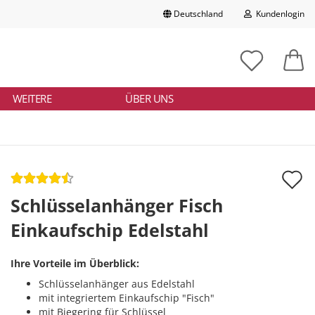
Deutschland
Kundenlogin
Lieferland
chbegriff
tikelnummer
E-Mail
ngeben
WEITERE
ÜBER UNS
Passwort
A
d
Schlüsselanhänger Fisch
Konto erstellen
M
Einkaufschip Edelstahl
Passwort vergessen?
Ihre Vorteile im Überblick:
Schlüsselanhänger aus Edelstahl
mit integriertem Einkaufschip "Fisch"
mit Biegering für Schlüssel