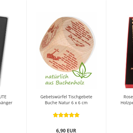
UTE
Gebetswürfel Tischgebete
Rose
hänger
Buche Natur 6 x 6 cm
Holzp
6,90 EUR