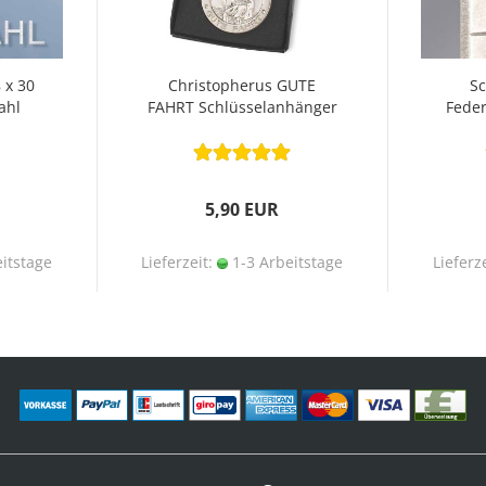
 x 30
Christopherus GUTE
Sc
ahl
FAHRT Schlüsselanhänger
Feder
9,5 cm
5,90 EUR
itstage
Lieferzeit:
1-3 Arbeitstage
Lieferz