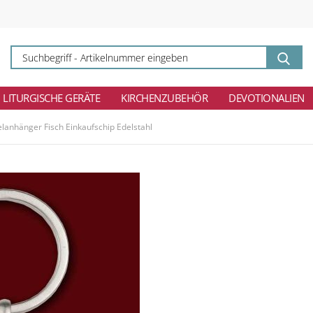
Su
-
Ar
ei
LITURGISCHE GERÄTE
KIRCHENZUBEHÖR
DEVOTIONALIEN
lanhänger Fisch Einkaufschip Edelstahl