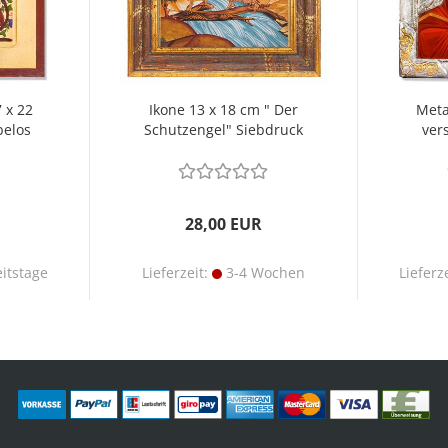
 x 22
Ikone 13 x 18 cm " Der
Meta
belos
Schutzengel" Siebdruck
ver
28,00 EUR
itstage
Lieferzeit:
3-4 Wochen
Lieferz