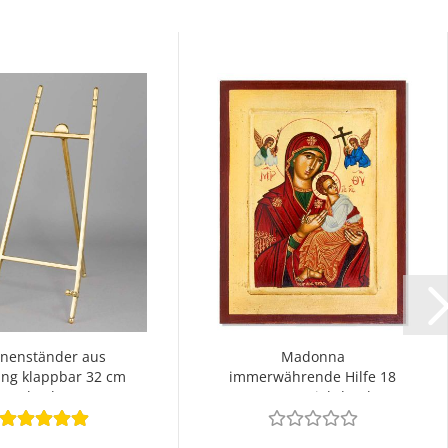
onenständer aus
Madonna
ng klappbar 32 cm
immerwährende Hilfe 18
hoch
x 23 cm Siebdruck