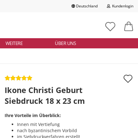
Deutschland
Kundenlogin
Lieferland
chbegriff
tikelnummer
E-Mail
ngeben
WEITERE
ÜBER UNS
Passwort
A
d
Ikone Christi Geburt
Konto erstellen
M
Siebdruck 18 x 23 cm
Passwort vergessen?
Ihre Vorteile im Überblick:
Innen mit Vertiefung
nach byzantinischem Vorbild
im Siebdruckverfahren erstellt