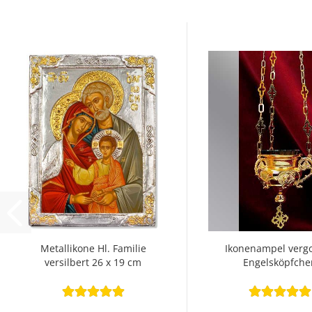
Metallikone Hl. Familie
Ikonenampel vergo
versilbert 26 x 19 cm
Engelsköpfche