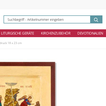
Su
-
Ar
ei
LITURGISCHE GERÄTE
KIRCHENZUBEHÖR
DEVOTIONALIEN
bdruck 18 x 23 cm