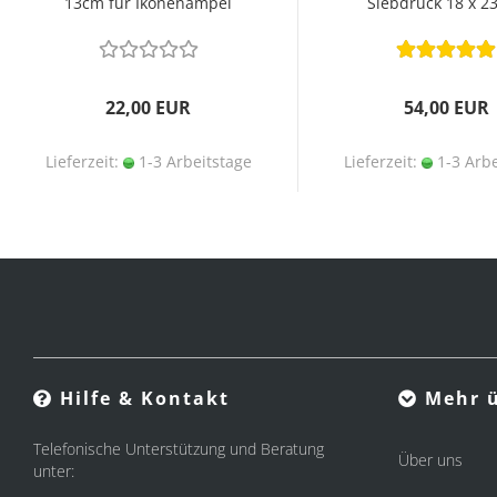
13cm für Ikonenampel
Siebdruck 18 x 2
22,00 EUR
54,00 EUR
Lieferzeit:
1-3 Arbeitstage
Lieferzeit:
1-3 Arbe
Hilfe & Kontakt
Mehr ü
Telefonische Unterstützung und Beratung
Über uns
unter: