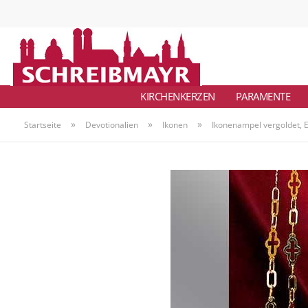
KIRCHENKERZEN
PARAMENTE
»
»
»
Startseite
Devotionalien
Ikonen
Ikonenampel vergoldet, 