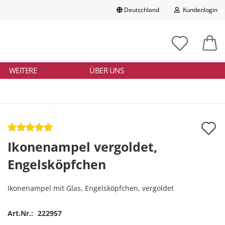
Deutschland
Kundenlogin
Lieferland
chbegriff
tikelnummer
E-Mail
ngeben
WEITERE
ÜBER UNS
Passwort
A
d
Ikonenampel vergoldet,
Konto erstellen
M
Engelsköpfchen
Passwort vergessen?
Ikonenampel mit Glas, Engelsköpfchen, vergoldet
Art.Nr.:
222957