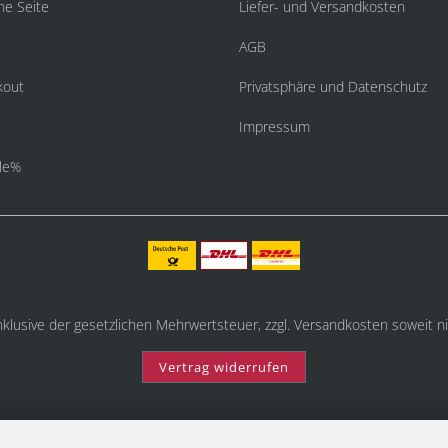
he Seite
Liefer- und Versandkosten
AGB
kout
Privatsphäre und Datenschutz
Impressum
le%
inklusive der gesetzlichen Mehrwertsteuer, zzgl.
Versandkosten
soweit ni
Vertrag widerrufen