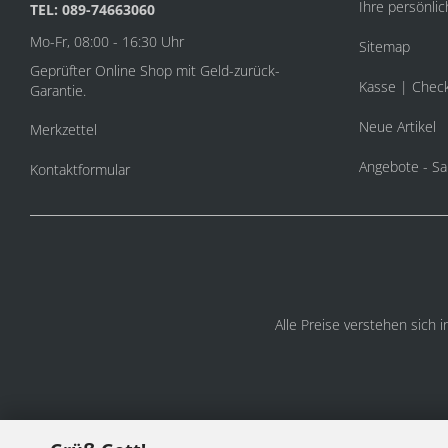
Ihre persönlic
TEL: 089-74663060
Mo-Fr, 08:00 - 16:30 Uhr
Sitemap
Geprüfter Online Shop mit Geld-zurück-
Kasse | Chec
Garantie.
Neue Artikel
Merkzettel
Angebote - Sa
Kontaktformular
Alle Preise verstehen sich 