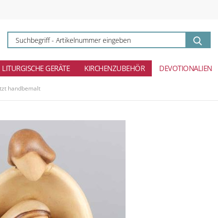
Su
-
Ar
ei
LITURGISCHE GERÄTE
KIRCHENZUBEHÖR
DEVOTIONALIEN
itzt handbemalt