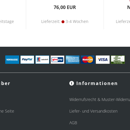
76,00 EUR
N
itstage
Lieferzeit:
3-4 Wochen
Lieferz
ber
Informationen
Widerrufsrecht & Muster-Widerru
he Seite
Liefer- und Versandkosten
AGB