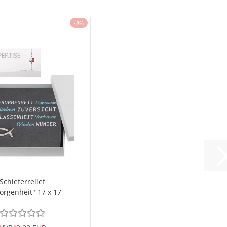
-8%
Schieferrelief
orgenheit" 17 x 17
cm