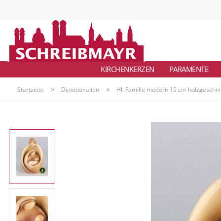
KIRCHENKERZEN
PARAMENTE
»
»
Startseite
Devotionalien
Hl. Familie modern 15 cm holzgeschn