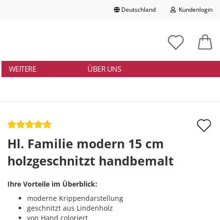
Deutschland
Kundenlogin
Lieferland
chbegriff
tikelnummer
E-Mail
ngeben
WEITERE
ÜBER UNS
Passwort
A
d
Hl. Familie modern 15 cm
Konto erstellen
M
holzgeschnitzt handbemalt
Passwort vergessen?
Ihre Vorteile im Überblick:
moderne Krippendarstellung
geschnitzt aus Lindenholz
von Hand coloriert