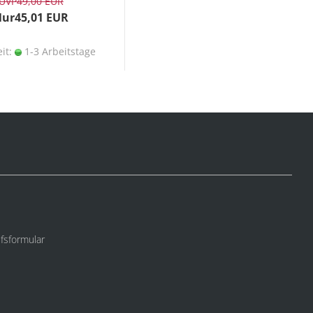
UVP
49,00 EUR
ur45,01 EUR
eit:
1-3 Arbeitstage
fsformular