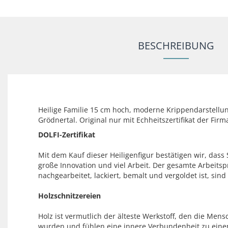
BESCHREIBUNG
Heilige Familie 15 cm hoch, moderne Krippendarstellun
Grödnertal. Original nur mit Echheitszertifikat der Firm
DOLFI-Zertifikat
Mit dem Kauf dieser Heiligenfigur bestätigen wir, dass
große Innovation und viel Arbeit. Der gesamte Arbeitsp
nachgearbeitet, lackiert, bemalt und vergoldet ist, si
Holzschnitzereien
Holz ist vermutlich der älteste Werkstoff, den die Men
wurden und fühlen eine innere Verbundenheit zu einem