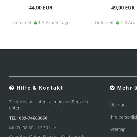
44,00 EUR
49,00 EUR
Lieferzeit:
1-3 Arbeitstage
Lieferzeit:
1-3 Arbe
Hilfe & Kontakt
Mehr ü
Telefonische Unterstützung und Beratung
Über uns
unter:
Ihre persönlic
TEL: 089-74663060
Mo-Fr, 08:00 - 16:30 Uhr
Sitemap
Geprüfter Online Shop mit Geld-zurück-