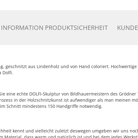
INFORMATION PRODUKTSICHERHEIT
KUNDE
g, geschnitzt aus Lindenholz und von Hand coloriert. Hochwertige
a Dolfi.
 Sie eine echte DOLFI-Skulptur von Bildhauermeistern des Grödner Ta
rozess in der Holzschnitzkunst ist aufwendiger als man meinen möch
nd im Schnitt mindestens 150 Handgriffe notwendig.
schheit kennt und vielleicht zuletzt deswegen umgeben wir uns noc
 Material, dass warm und natürlich ist und bei dem jedes Werkstü