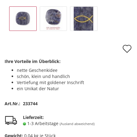
A
d
Ihre Vorteile im Überblick:
M
nette Geschenkidee
schön, klein und handlich
Vertiefung mit goldener Inschrift
ein Unikat der Natur
Art.Nr.:
233744
Lieferzeit:
1-3 Arbeitstage
(Ausland abweichend)
Gewicht:
0.04
kg je Stück