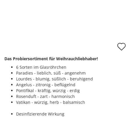
A
d
Das Probiersortiment für Weihrauchliebhaber!
M
6 Sorten im Glasröhrchen
Paradies - lieblich, süß - angenehm
Lourdes - blumig, süßlich - beruhigend
Angelus - zitronig - beflügelnd
Pontifikal - kräftig, würzig - erdig
Rosenduft - zart - harmonisch
Vatikan - würzig, herb - balsamisch
Desinfizierende Wirkung