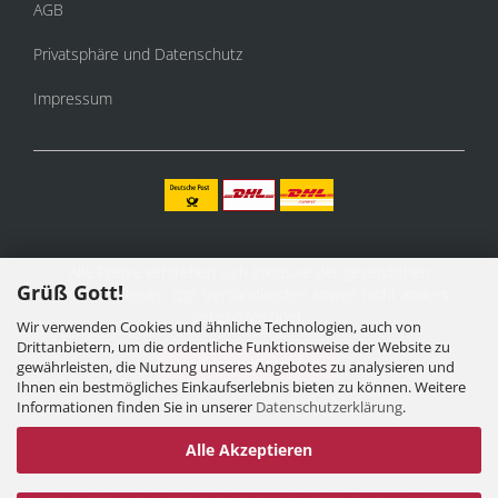
AGB
Privatsphäre und Datenschutz
Impressum
Alle Preise verstehen sich inklusive der gesetzlichen
Grüß Gott!
Mehrwertsteuer, zzgl.
Versandkosten
soweit nicht anders
gekennzeichnet.
Wir verwenden Cookies und ähnliche Technologien, auch von
Drittanbietern, um die ordentliche Funktionsweise der Website zu
Vertrag widerrufen
gewährleisten, die Nutzung unseres Angebotes zu analysieren und
Ihnen ein bestmögliches Einkaufserlebnis bieten zu können. Weitere
Informationen finden Sie in unserer
Datenschutzerklärung
.
Alle Akzeptieren