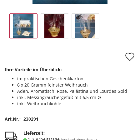
A
d
Ihre Vorteile im Überblick:
M
im praktischen Geschenkkarton
6 x 20 Gramm feinster Weihrauch
Aden, Aromatisch, Rose, Palästina und Lourdes Gold
inkl. Messingräuchergefäß mit 6,5 cm Ø
inkl. Weihrauchkohle
Art.Nr.:
230291
Lieferzeit:
1-3 Arbeitstage
(Ausland abweichend)