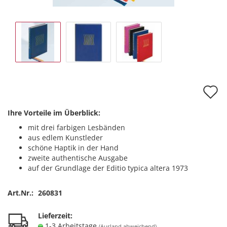
A
d
Ihre Vorteile im Überblick:
M
mit drei farbigen Lesbänden
aus edlem Kunstleder
schöne Haptik in der Hand
zweite authentische Ausgabe
auf der Grundlage der Editio typica altera 1973
Art.Nr.:
260831
Lieferzeit:
1-3 Arbeitstage
(Ausland abweichend)