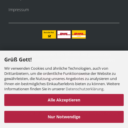
Impressum
Alle Preise verstehen sich inklusive der gesetzlichen
Grüß Gott!
Mehrwertsteuer, zzgl.
Versandkosten
soweit nicht anders
gekennzeichnet.
Wir verwenden Cookies und ähnliche Technologien, auch von
Drittanbietern, um die ordentliche Funktionsweise der Website zu
Vertrag widerrufen
gewährleisten, die Nutzung unseres Angebotes zu analysieren und
Ihnen ein bestmögliches Einkaufserlebnis bieten zu können. Weitere
Informationen finden Sie in unserer
Datenschutzerklärung
.
Alle Akzeptieren
Internetshop
by Gambio.de © 2025 Gambio Themes
Xycons
Nur Notwendige
Cookie Einstellungen