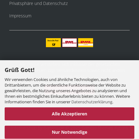
Privatsphäre und Datenschutz
Impressum
Alle Preise verstehen sich inklusive der gesetzlichen
Grüß Gott!
Mehrwertsteuer, zzgl.
Versandkosten
soweit nicht anders
gekennzeichnet.
Wir verwenden Cookies und ähnliche Technologien, auch von
Drittanbietern, um die ordentliche Funktionsweise der Website zu
Vertrag widerrufen
gewährleisten, die Nutzung unseres Angebotes zu analysieren und
Ihnen ein bestmögliches Einkaufserlebnis bieten zu können. Weitere
Informationen finden Sie in unserer
Datenschutzerklärung
.
Alle Akzeptieren
Internetshop
by Gambio.de © 2025 Gambio Themes
Xycons
Nur Notwendige
Cookie Einstellungen