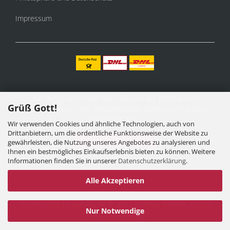
Impressum
Alle Preise verstehen sich inklusive der gesetzlichen
Grüß Gott!
Mehrwertsteuer, zzgl.
Versandkosten
soweit nicht anders
gekennzeichnet.
Wir verwenden Cookies und ähnliche Technologien, auch von
Drittanbietern, um die ordentliche Funktionsweise der Website zu
Vertrag widerrufen
gewährleisten, die Nutzung unseres Angebotes zu analysieren und
Ihnen ein bestmögliches Einkaufserlebnis bieten zu können. Weitere
Informationen finden Sie in unserer
Datenschutzerklärung
.
Alle Akzeptieren
Internetshop
by Gambio.de © 2025 Gambio Themes
Xycons
Nur Notwendige
Cookie Einstellungen