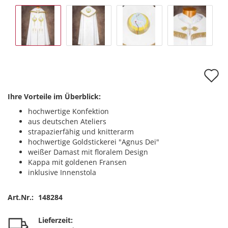
A
d
Ihre Vorteile im Überblick:
M
hochwertige Konfektion
aus deutschen Ateliers
strapazierfähig und knitterarm
hochwertige Goldstickerei "Agnus Dei"
weißer Damast mit floralem Design
Kappa mit goldenen Fransen
inklusive Innenstola
Art.Nr.:
148284
Lieferzeit: