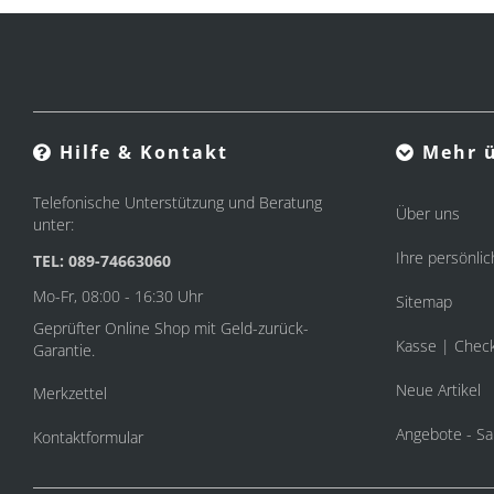
Hilfe & Kontakt
Mehr ü
Telefonische Unterstützung und Beratung
Über uns
unter:
Ihre persönlic
TEL: 089-74663060
Mo-Fr, 08:00 - 16:30 Uhr
Sitemap
Geprüfter Online Shop mit Geld-zurück-
Kasse | Chec
Garantie.
Neue Artikel
Merkzettel
Angebote - Sa
Kontaktformular