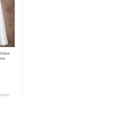
Stäbe
Lamm
ochen