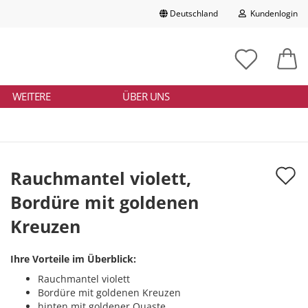
Deutschland
Kundenlogin
Lieferland
chbegriff
tikelnummer
E-Mail
ngeben
WEITERE
ÜBER UNS
Passwort
A
Rauchmantel violett,
d
Bordüre mit goldenen
Konto erstellen
M
Kreuzen
Passwort vergessen?
Ihre Vorteile im Überblick:
Rauchmantel violett
Bordüre mit goldenen Kreuzen
hinten mit goldener Quaste