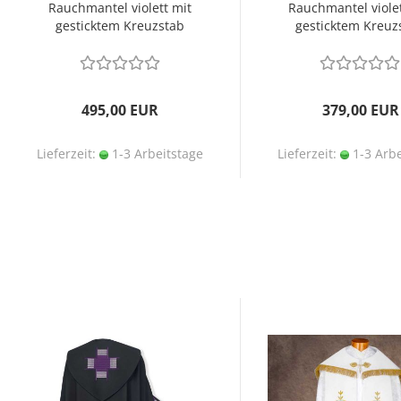
Rauchmantel violett mit
Rauchmantel violet
gesticktem Kreuzstab
gesticktem Kreuz
495,00 EUR
379,00 EUR
Lieferzeit:
1-3 Arbeitstage
Lieferzeit:
1-3 Arbe