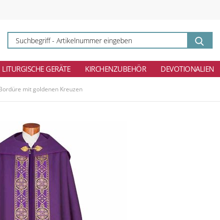
Su
-
Ar
ei
LITURGISCHE GERÄTE
KIRCHENZUBEHÖR
DEVOTIONALIEN
 Bordüre mit goldenen Kreuzen