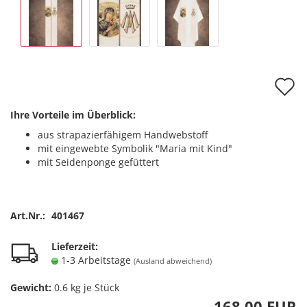
A
d
Ihre Vorteile im Überblick:
M
aus strapazierfähigem Handwebstoff
mit eingewebte Symbolik "Maria mit Kind"
mit Seidenponge gefüttert
Art.Nr.:
401467
Lieferzeit:
1-3 Arbeitstage
(Ausland abweichend)
Gewicht:
0.6
kg je Stück
168,00 EUR