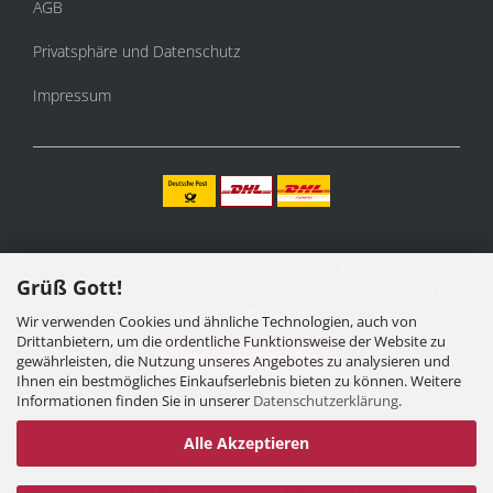
AGB
Privatsphäre und Datenschutz
Impressum
Alle Preise verstehen sich inklusive der gesetzlichen
Grüß Gott!
Mehrwertsteuer, zzgl.
Versandkosten
soweit nicht anders
gekennzeichnet.
Wir verwenden Cookies und ähnliche Technologien, auch von
Drittanbietern, um die ordentliche Funktionsweise der Website zu
Vertrag widerrufen
gewährleisten, die Nutzung unseres Angebotes zu analysieren und
Ihnen ein bestmögliches Einkaufserlebnis bieten zu können. Weitere
Informationen finden Sie in unserer
Datenschutzerklärung
.
Alle Akzeptieren
Internetshop
by Gambio.de © 2025 Gambio Themes
Xycons