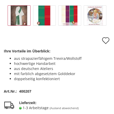
A
d
Ihre Vorteile im Überblick:
M
aus strapazierfähigem Trevira/Wollstoff
hochwertige Handarbeit
aus deutschen Ateliers
mit farblich abgesetztem Golddekor
doppelseitig konfektioniert
Art.Nr.:
400207
Lieferzeit:
1-3 Arbeitstage
(Ausland abweichend)