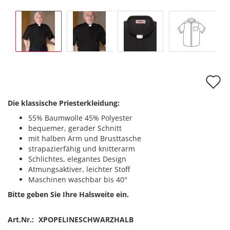
A
d
Die klassische Priesterkleidung:
M
55% Baumwolle 45% Polyester
bequemer, gerader Schnitt
mit halben Arm und Brusttasche
strapazierfähig und knitterarm
Schlichtes, elegantes Design
Atmungsaktiver, leichter Stoff
Maschinen waschbar bis 40°
Bitte geben Sie Ihre Halsweite ein.
Art.Nr.:
XPOPELINESCHWARZHALB