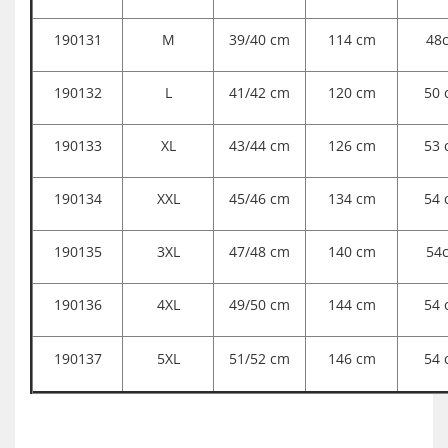
190131
M
39/40 cm
114 cm
48
190132
L
41/42 cm
120 cm
50 
190133
XL
43/44 cm
126 cm
53 
190134
XXL
45/46 cm
134 cm
54 
190135
3XL
47/48 cm
140 cm
54
190136
4XL
49/50 cm
144 cm
54 
190137
5XL
51/52 cm
146 cm
54 