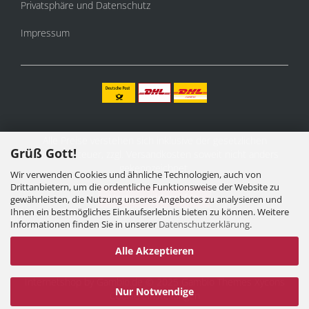
Privatsphäre und Datenschutz
Impressum
Alle Preise verstehen sich inklusive der gesetzlichen
Grüß Gott!
Mehrwertsteuer, zzgl.
Versandkosten
soweit nicht anders
gekennzeichnet.
Wir verwenden Cookies und ähnliche Technologien, auch von
Drittanbietern, um die ordentliche Funktionsweise der Website zu
Vertrag widerrufen
gewährleisten, die Nutzung unseres Angebotes zu analysieren und
Ihnen ein bestmögliches Einkaufserlebnis bieten zu können. Weitere
Informationen finden Sie in unserer
Datenschutzerklärung
.
Alle Akzeptieren
Internetshop
by Gambio.de © 2025 Gambio Themes
Xycons
Nur Notwendige
Cookie Einstellungen