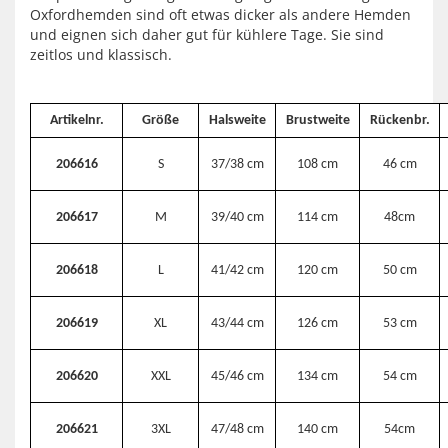
Oxfordhemden sind oft etwas dicker als andere Hemden
und eignen sich daher gut für kühlere Tage. Sie sind
zeitlos und klassisch.
Artikelnr.
Größe
Halsweite
Brustweite
Rückenbr.
206616
S
37/38 cm
108 cm
46 cm
206617
M
39/40 cm
114 cm
48cm
206618
L
41/42 cm
120 cm
50 cm
206619
XL
43/44 cm
126 cm
53 cm
206620
XXL
45/46 cm
134 cm
54 cm
206621
3XL
47/48 cm
140 cm
54cm