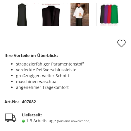
A
d
Ihre Vorteile im Überblick:
M
strapazierfähiger Paramentenstoff
verdeckte Reißverschlussleiste
großzügiger, weiter Schnitt
maschinen-waschbar
angenehmer Tragekomfort
Art.Nr.:
407082
Lieferzeit:
1-3 Arbeitstage
(Ausland abweichend)