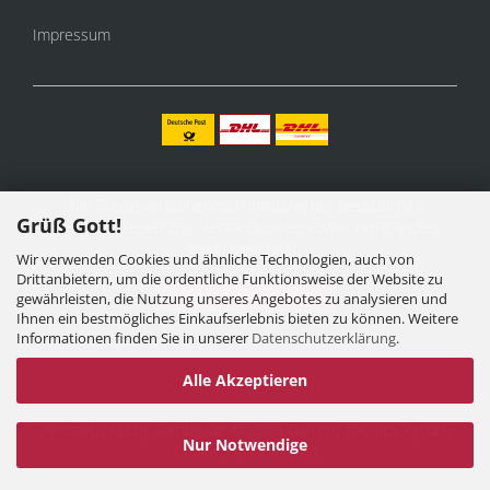
Impressum
Alle Preise verstehen sich inklusive der gesetzlichen
Grüß Gott!
Mehrwertsteuer, zzgl.
Versandkosten
soweit nicht anders
gekennzeichnet.
Wir verwenden Cookies und ähnliche Technologien, auch von
Drittanbietern, um die ordentliche Funktionsweise der Website zu
Vertrag widerrufen
gewährleisten, die Nutzung unseres Angebotes zu analysieren und
Ihnen ein bestmögliches Einkaufserlebnis bieten zu können. Weitere
Informationen finden Sie in unserer
Datenschutzerklärung
.
Alle Akzeptieren
Internetshop
by Gambio.de © 2025 Gambio Themes
Xycons
Nur Notwendige
Cookie Einstellungen