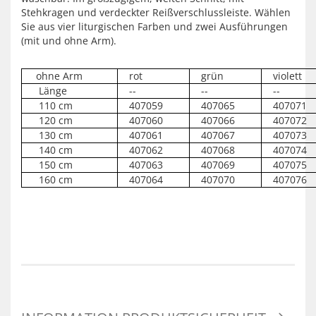
Stehkragen und verdeckter Reißverschlussleiste. Wählen
Sie aus vier liturgischen Farben und zwei Ausführungen
(mit und ohne Arm).
ohne Arm
rot
grün
violett
Länge
--
--
--
110 cm
407059
407065
407071
120 cm
407060
407066
407072
130 cm
407061
407067
407073
140 cm
407062
407068
407074
150 cm
407063
407069
407075
160 cm
407064
407070
407076