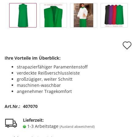
A
d
Ihre Vorteile im Überblick:
M
strapazierfähiger Paramentenstoff
verdeckte Reißverschlussleiste
großzügiger, weiter Schnitt
maschinen-waschbar
angenehmer Tragekomfort
Art.Nr.:
407070
Lieferzeit:
1-3 Arbeitstage
(Ausland abweichend)