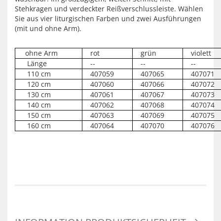
Stehkragen und verdeckter Reißverschlussleiste. Wählen
Sie aus vier liturgischen Farben und zwei Ausführungen
(mit und ohne Arm).
ohne Arm
rot
grün
violett
Länge
--
--
--
110 cm
407059
407065
407071
120 cm
407060
407066
407072
130 cm
407061
407067
407073
140 cm
407062
407068
407074
150 cm
407063
407069
407075
160 cm
407064
407070
407076