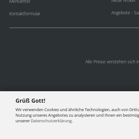
Neue Artikel
Merkzettel
Angebote - Sa
Kontaktformular
Alle Preise verstehen sich 
Grüß Gott!
Wir verwenden Cookies und ähnliche Technologien, auch von Dritta
Nutzung unseres Angebotes zu analysieren und Ihnen ein bestmögli
unserer
Datenschutzerklärung
.