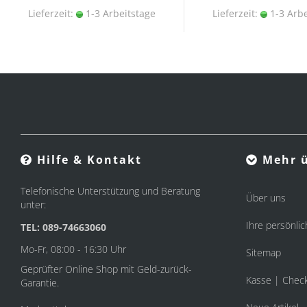
Lieferzeit:
1-3 Arbeitstage
Lieferzeit:
1-3 Arbe
Hilfe & Kontakt
Mehr ü
Telefonische Unterstützung und Beratung
Über uns
unter:
Ihre persönlic
TEL: 089-74663060
Mo-Fr, 08:00 - 16:30 Uhr
Sitemap
Geprüfter Online Shop mit Geld-zurück-
Kasse | Chec
Garantie.