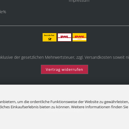
Impressum
le%
inklusive der gesetzlichen Mehrwertsteuer, zzgl.
Versandkosten
soweit ni
Vertrag widerrufen
nbietern, um die ordentliche Funktionsweise der Website zu gewährleisten,
Internetshop
by Gambio.de © 2025 Gambio Themes
Xycons
ches Einkaufserlebnis bieten zu können. Weitere Informationen finden Sie 
Cookie Einstellungen