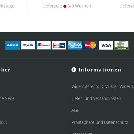
itstage
Lieferzeit:
5-8 Wochen
Lieferz
ber
Informationen
Widerrufsrecht & Muster-Widerru
he Seite
Liefer- und Versandkosten
AGB
kout
Privatsphäre und Datenschutz