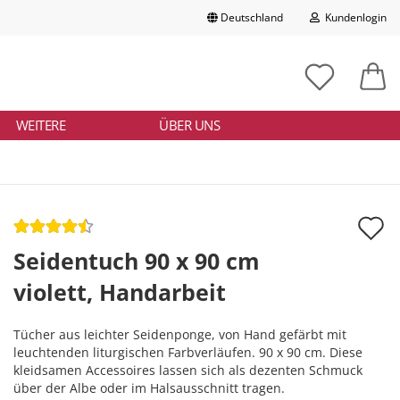
Deutschland
Kundenlogin
Lieferland
chbegriff
tikelnummer
E-Mail
ngeben
WEITERE
ÜBER UNS
Passwort
A
d
Seidentuch 90 x 90 cm
Konto erstellen
M
violett, Handarbeit
Passwort vergessen?
Tücher aus leichter Seidenponge, von Hand gefärbt mit
leuchtenden liturgischen Farbverläufen. 90 x 90 cm. Diese
kleidsamen Accessoires lassen sich als dezenten Schmuck
über der Albe oder im Halsausschnitt tragen.