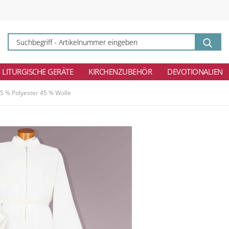
Su
-
Ar
ei
LITURGISCHE GERÄTE
KIRCHENZUBEHÖR
DEVOTIONALIEN
5 % Polyester 45 % Wolle