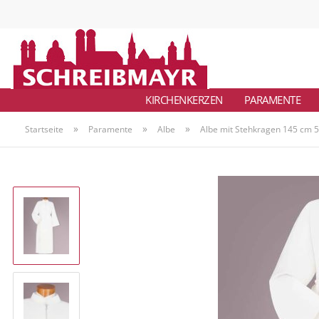
KIRCHENKERZEN
PARAMENTE
»
»
»
Startseite
Paramente
Albe
Albe mit Stehkragen 145 cm 5