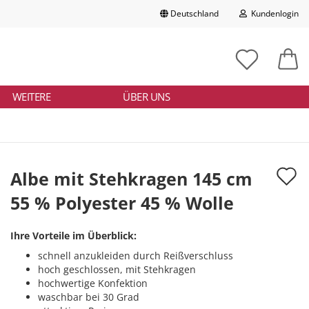
Deutschland
Kundenlogin
Lieferland
chbegriff
tikelnummer
E-Mail
ngeben
WEITERE
ÜBER UNS
Passwort
A
Albe mit Stehkragen 145 cm
d
55 % Polyester 45 % Wolle
Konto erstellen
M
Passwort vergessen?
Ihre Vorteile im Überblick:
schnell anzukleiden durch Reißverschluss
hoch geschlossen, mit Stehkragen
hochwertige Konfektion
waschbar bei 30 Grad