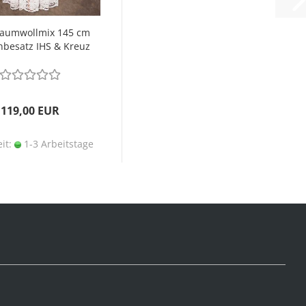
Baumwollmix 145 cm
nbesatz IHS & Kreuz
119,00 EUR
eit:
1-3 Arbeitstage