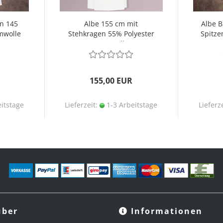
en 145
Albe 155 cm mit
Albe 
mwolle
Stehkragen 55% Polyester
Spitze
45% Wolle
155,00 EUR
itstage
Lieferzeit:
1-3 Arbeitstage
Lieferz
ber
Informationen