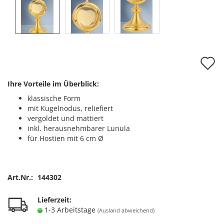
A
d
Ihre Vorteile im Überblick:
M
klassische Form
mit Kugelnodus, reliefiert
vergoldet und mattiert
inkl. herausnehmbarer Lunula
für Hostien mit 6 cm Ø
Art.Nr.:
144302
Lieferzeit:
1-3 Arbeitstage
(Ausland abweichend)