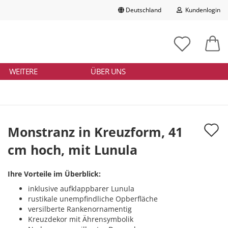
Deutschland
Kundenlogin
Lieferland
chbegriff
tikelnummer
E-Mail
ngeben
WEITERE
ÜBER UNS
Passwort
A
Monstranz in Kreuzform, 41
d
cm hoch, mit Lunula
Konto erstellen
M
Passwort vergessen?
Ihre Vorteile im Überblick:
inklusive aufklappbarer Lunula
rustikale unempfindliche Opberfläche
versilberte Rankenornamentig
Kreuzdekor mit Ährensymbolik