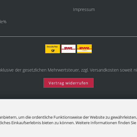
Impressum
le%
inklusive der gesetzlichen Mehrwertsteuer, zzgl.
Versandkosten
soweit ni
Vertrag widerrufen
nbietern, um die ordentliche Funktionsweise der Website zu gewährleisten,
Internetshop
by Gambio.de © 2025 Gambio Themes
Xycons
ches Einkaufserlebnis bieten zu können. Weitere Informationen finden Sie 
Cookie Einstellungen