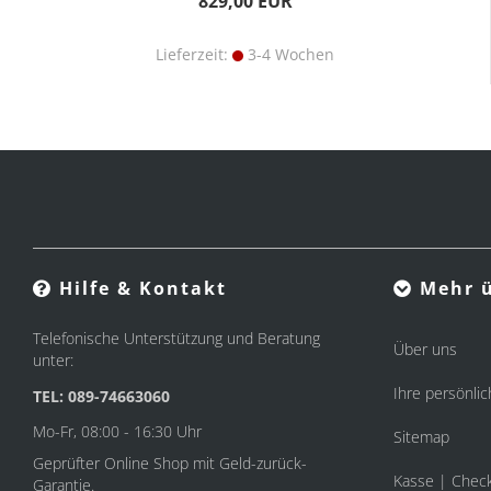
829,00 EUR
Lieferzeit:
3-4 Wochen
Hilfe & Kontakt
Mehr ü
Telefonische Unterstützung und Beratung
Über uns
unter:
Ihre persönlic
TEL: 089-74663060
Mo-Fr, 08:00 - 16:30 Uhr
Sitemap
Geprüfter Online Shop mit Geld-zurück-
Kasse | Chec
Garantie.