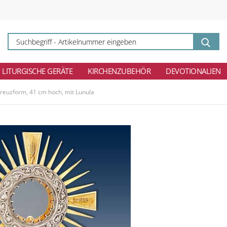
Su
-
Ar
ei
LITURGISCHE GERÄTE
KIRCHENZUBEHÖR
DEVOTIONALIEN
reuzform, 41 cm hoch, mit Lunula