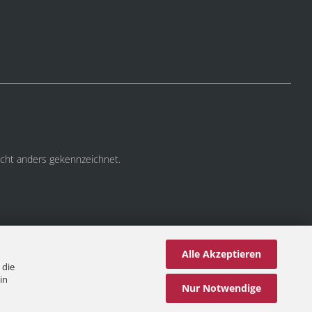
cht anders gekennzeichnet.
Alle Akzeptieren
 die
in
Nur Notwendige