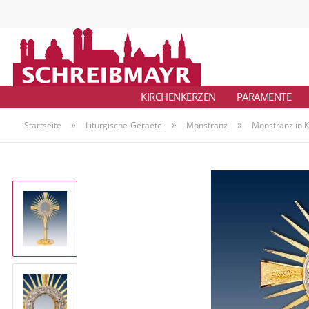
KIRCHENKERZEN
PARAMENTE
»
»
»
Startseite
Liturgische-Geraete
Monstranz
Monstranz in K