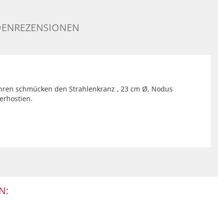
ENREZENSIONEN
Ähren schmücken den Strahlenkranz , 23 cm Ø, Nodus
erhostien.
N: