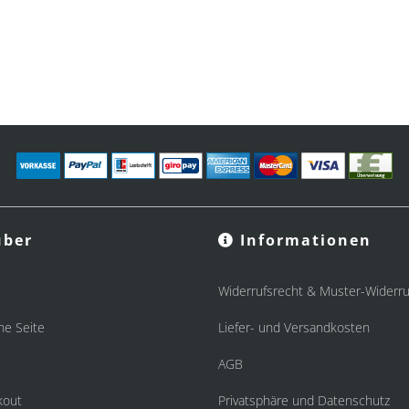
ber
Informationen
Widerrufsrecht & Muster-Widerru
he Seite
Liefer- und Versandkosten
AGB
kout
Privatsphäre und Datenschutz