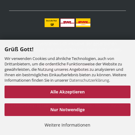
Alle Preise verstehen sich inklusive der gesetzlichen
Grüß Gott!
Mehrwertsteuer, zzgl.
Versandkosten
soweit nicht anders
gekennzeichnet.
Wir verwenden Cookies und ähnliche Technologien, auch von
Drittanbietern, um die ordentliche Funktionsweise der Website zu
Vertrag widerrufen
gewährleisten, die Nutzung unseres Angebotes zu analysieren und
Ihnen ein bestmögliches Einkaufserlebnis bieten zu können. Weitere
Informationen finden Sie in unserer
Datenschutzerklärung
.
Alle Akzeptieren
Internetshop
by Gambio.de © 2025 Gambio Themes
Xycons
Nur Notwendige
Cookie Einstellungen
Weitere Informationen