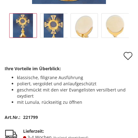
A
d
Ihre Vorteile im Überblick:
M
klassische, filigrane Ausführung
poliert, vergoldet und anlaufgeschützt
geschmückt mit den vier Evangelisten versilbert und
oxydiert
mit Lunula, rückseitig zu öffnen
Art.Nr.:
221799
Lieferzeit:
3-4 Wochen
(Ausland abweichend)