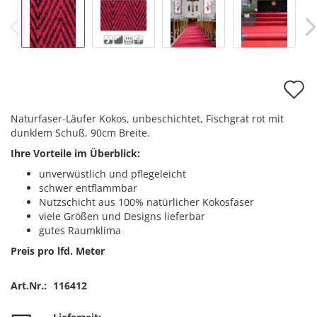
A
d
Naturfaser-Läufer Kokos, unbeschichtet, Fischgrat rot mit
M
dunklem Schuß, 90cm Breite.
Ihre Vorteile im Überblick:
unverwüstlich und pflegeleicht
schwer entflammbar
Nutzschicht aus 100% natürlicher Kokosfaser
viele Größen und Designs lieferbar
gutes Raumklima
Preis pro lfd. Meter
Art.Nr.:
116412