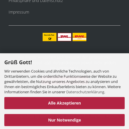
Privatsphäre und Datenschutz
Impressum
Alle Preise verstehen sich inklusive der gesetzlichen
Grüß Gott!
Mehrwertsteuer, zzgl.
Versandkosten
soweit nicht anders
gekennzeichnet.
Wir verwenden Cookies und ähnliche Technologien, auch von
Drittanbietern, um die ordentliche Funktionsweise der Website zu
Vertrag widerrufen
gewährleisten, die Nutzung unseres Angebotes zu analysieren und
Ihnen ein bestmögliches Einkaufserlebnis bieten zu können. Weitere
Informationen finden Sie in unserer
Datenschutzerklärung
.
Alle Akzeptieren
Internetshop
by Gambio.de © 2025 Gambio Themes
Xycons
Nur Notwendige
Cookie Einstellungen