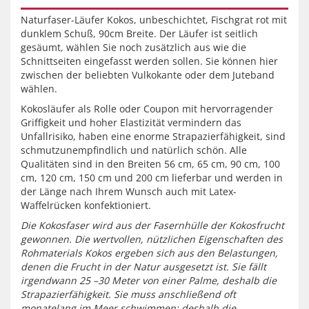
Naturfaser-Läufer Kokos, unbeschichtet, Fischgrat rot mit
dunklem Schuß, 90cm Breite. Der Läufer ist seitlich
gesäumt, wählen Sie noch zusätzlich aus wie die
Schnittseiten eingefasst werden sollen. Sie können hier
zwischen der beliebten Vulkokante oder dem Juteband
wählen.
Kokosläufer als Rolle oder Coupon mit hervorragender
Griffigkeit und hoher Elastizität vermindern das
Unfallrisiko, haben eine enorme Strapazierfähigkeit, sind
schmutzunempfindlich und natürlich schön. Alle
Qualitäten sind in den Breiten 56 cm, 65 cm, 90 cm, 100
cm, 120 cm, 150 cm und 200 cm lieferbar und werden in
der Länge nach Ihrem Wunsch auch mit Latex-
Waffelrücken konfektioniert.
Die Kokosfaser wird aus der Fasernhülle der Kokosfrucht
gewonnen. Die wertvollen, nützlichen Eigenschaften des
Rohmaterials Kokos ergeben sich aus den Belastungen,
denen die Frucht in der Natur ausgesetzt ist. Sie fällt
irgendwann 25 –30 Meter von einer Palme, deshalb die
Strapazierfähigkeit. Sie muss anschließend oft
monatelang im Meer schwimmen; deshalb die