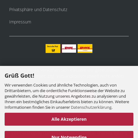
Privatsphäre und Datenschutz
Impressum
Alle Preise verstehen sich inklusive der gesetzlichen
Grüß Gott!
Mehrwertsteuer, zzgl.
Versandkosten
soweit nicht anders
gekennzeichnet.
Wir verwenden Cookies und ähnliche Technologien, auch von
Drittanbietern, um die ordentliche Funktionsweise der Website zu
Vertrag widerrufen
gewährleisten, die Nutzung unseres Angebotes zu analysieren und
Ihnen ein bestmögliches Einkaufserlebnis bieten zu können. Weitere
Informationen finden Sie in unserer
Datenschutzerklärung
.
Alle Akzeptieren
Internetshop
by Gambio.de © 2025 Gambio Themes
Xycons
Nur Notwendige