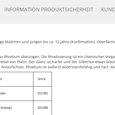
INFORMATION PRODUKTSICHERHEIT
KUND
nge Mädchen und Jungen bis ca. 12 Jahre (Konfirmation). Oberfläche
us Rhodium überzogen. Die Rhodinierung ist ein chemischer Vorgan
tall von Platin. Der Glanz ist härter und der Silberton etwas bläu
n Anlaufschutz. Rhodium ist äußerst widerstandsfähig und hart, dah
ür
Artnr.
nder
205385
chulung)
205386