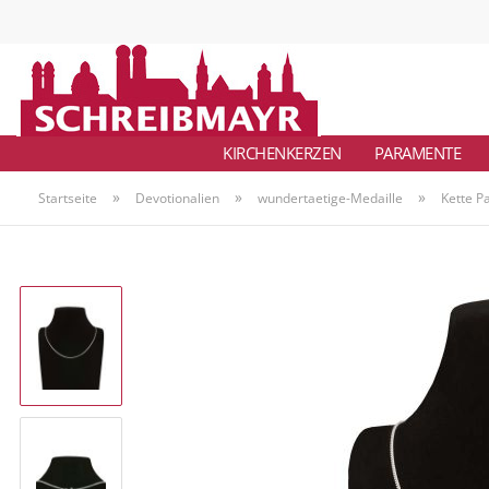
KIRCHENKERZEN
PARAMENTE
»
»
»
Startseite
Devotionalien
wundertaetige-Medaille
Kette P