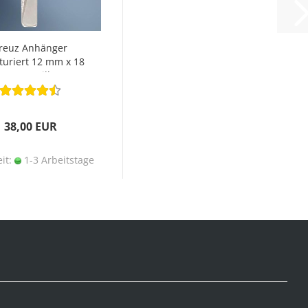
reuz Anhänger
turiert 12 mm x 18
mm 925 Silber
38,00 EUR
eit:
1-3 Arbeitstage