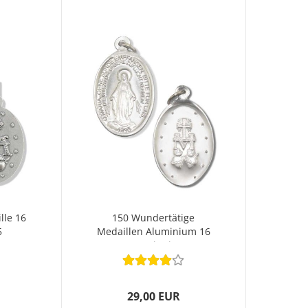
le 16
150 Wundertätige
5
Medaillen Aluminium 16
e
mm mit Ring
29,00 EUR