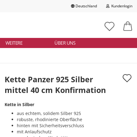
Deutschland
Kundenlogin
Lieferland
chbegriff
tikelnummer
E-Mail
ngeben
WEITERE
ÜBER UNS
Passwort
A
Kette Panzer 925 Silber
d
mittel 40 cm Konfirmation
Konto erstellen
M
Passwort vergessen?
Kette in Silber
aus echtem, solidem Silber 925
robuste, rhodinierte Oberfläche
hinten mit Sicherheitsverschluss
mit Anlaufschutz