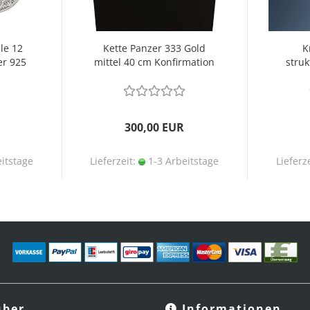
le 12
Kette Panzer 333 Gold
K
er 925
mittel 40 cm Konfirmation
struk
300,00 EUR
itstage
Lieferzeit:
1-3 Arbeitstage
Lieferz
ber
Informationen