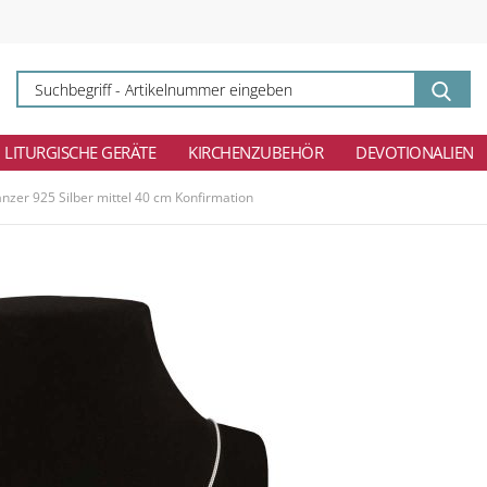
Su
-
Ar
ei
LITURGISCHE GERÄTE
KIRCHENZUBEHÖR
DEVOTIONALIEN
anzer 925 Silber mittel 40 cm Konfirmation