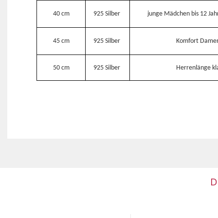
40 cm
925 Silber
junge Mädchen bis 12 Jah
45 cm
925 Silber
Komfort Dame
50 cm
925 Silber
Herrenlänge kla
D