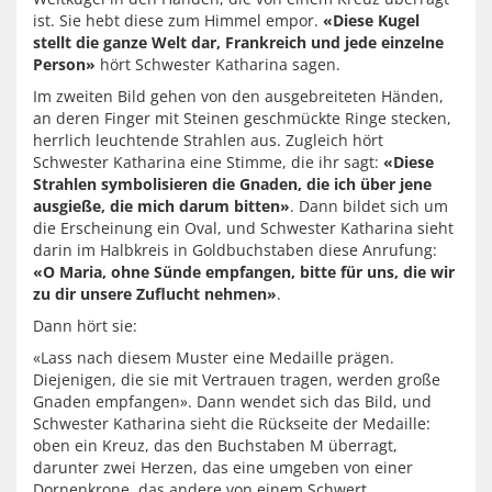
ist. Sie hebt diese zum Himmel empor.
«Diese Kugel
stellt die ganze Welt dar, Frankreich und jede einzelne
Person»
hört Schwester Katharina sagen.
Im zweiten Bild gehen von den ausgebreiteten Händen,
an deren Finger mit Steinen geschmückte Ringe stecken,
herrlich leuchtende Strahlen aus. Zugleich hört
Schwester Katharina eine Stimme, die ihr sagt:
«Diese
Strahlen symbolisieren die Gnaden, die ich über jene
ausgieße, die mich darum bitten»
. Dann bildet sich um
die Erscheinung ein Oval, und Schwester Katharina sieht
darin im Halbkreis in Goldbuchstaben diese Anrufung:
«O Maria, ohne Sünde empfangen, bitte für uns, die wir
zu dir unsere Zuflucht nehmen»
.
Dann hört sie:
«Lass nach diesem Muster eine Medaille prägen.
Diejenigen, die sie mit Vertrauen tragen, werden große
Gnaden empfangen». Dann wendet sich das Bild, und
Schwester Katharina sieht die Rückseite der Medaille:
oben ein Kreuz, das den Buchstaben M überragt,
darunter zwei Herzen, das eine umgeben von einer
Dornenkrone, das andere von einem Schwert