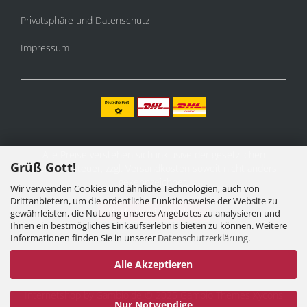
Privatsphäre und Datenschutz
Impressum
Alle Preise verstehen sich inklusive der gesetzlichen
Grüß Gott!
Mehrwertsteuer, zzgl.
Versandkosten
soweit nicht anders
gekennzeichnet.
Wir verwenden Cookies und ähnliche Technologien, auch von
Drittanbietern, um die ordentliche Funktionsweise der Website zu
Vertrag widerrufen
gewährleisten, die Nutzung unseres Angebotes zu analysieren und
Ihnen ein bestmögliches Einkaufserlebnis bieten zu können. Weitere
Informationen finden Sie in unserer
Datenschutzerklärung
.
Alle Akzeptieren
Internetshop
by Gambio.de © 2025 Gambio Themes
Xycons
Nur Notwendige