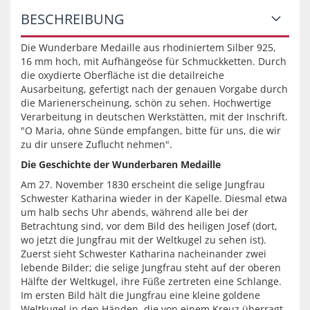
BESCHREIBUNG
Die Wunderbare Medaille aus rhodiniertem Silber 925,
16 mm hoch, mit Aufhängeöse für Schmuckketten. Durch
die oxydierte Oberfläche ist die detailreiche
Ausarbeitung, gefertigt nach der genauen Vorgabe durch
die Marienerscheinung, schön zu sehen. Hochwertige
Verarbeitung in deutschen Werkstätten, mit der Inschrift.
"O Maria, ohne Sünde empfangen, bitte für uns, die wir
zu dir unsere Zuflucht nehmen".
Die Geschichte der Wunderbaren Medaille
Am 27. November 1830 erscheint die selige Jungfrau
Schwester Katharina wieder in der Kapelle. Diesmal etwa
um halb sechs Uhr abends, während alle bei der
Betrachtung sind, vor dem Bild des heiligen Josef (dort,
wo jetzt die Jungfrau mit der Weltkugel zu sehen ist).
Zuerst sieht Schwester Katharina nacheinander zwei
lebende Bilder; die selige Jungfrau steht auf der oberen
Hälfte der Weltkugel, ihre Füße zertreten eine Schlange.
Im ersten Bild hält die Jungfrau eine kleine goldene
Weltkugel in den Händen, die von einem Kreuz überragt