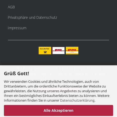
AGB
Privatsphäre und Datenschutz
Impressum
Alle Preise verstehen sich inklusive der gesetzlichen
Grüß Gott!
Mehrwertsteuer, zzgl.
Versandkosten
soweit nicht anders
gekennzeichnet.
Wir verwenden Cookies und ähnliche Technologien, auch von
Drittanbietern, um die ordentliche Funktionsweise der Website zu
Vertrag widerrufen
gewährleisten, die Nutzung unseres Angebotes zu analysieren und
Ihnen ein bestmögliches Einkaufserlebnis bieten zu können. Weitere
Informationen finden Sie in unserer
Datenschutzerklärung
.
Alle Akzeptieren