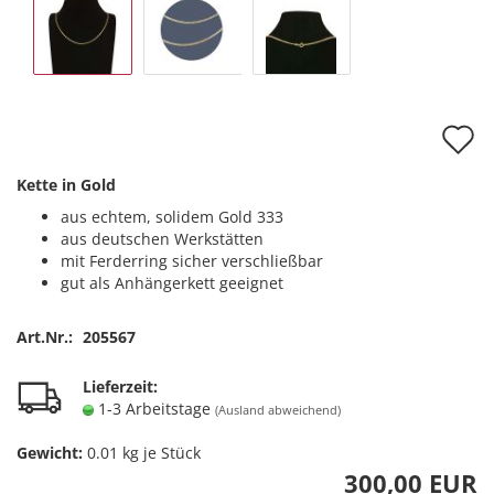
A
d
Kette in Gold
M
aus echtem, solidem Gold 333
aus deutschen Werkstätten
mit Ferderring sicher verschließbar
gut als Anhängerkett geeignet
Art.Nr.:
205567
Lieferzeit:
1-3 Arbeitstage
(Ausland abweichend)
Gewicht:
0.01
kg je Stück
300,00 EUR