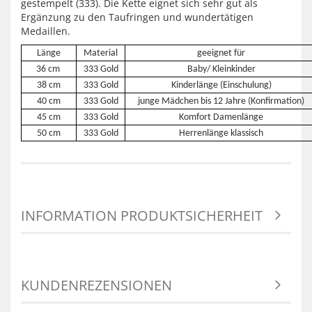
gestempelt (333). Die Kette eignet sich sehr gut als
Ergänzung zu den Taufringen und wundertätigen
Medaillen.
Länge
Material
geeignet für
36 cm
333 Gold
Baby/ Kleinkinder
38 cm
333 Gold
Kinderlänge (Einschulung)
40 cm
333 Gold
junge Mädchen bis 12 Jahre (Konfirmation)
45 cm
333 Gold
Komfort Damenlänge
50 cm
333 Gold
Herrenlänge klassisch
INFORMATION PRODUKTSICHERHEIT
KUNDENREZENSIONEN