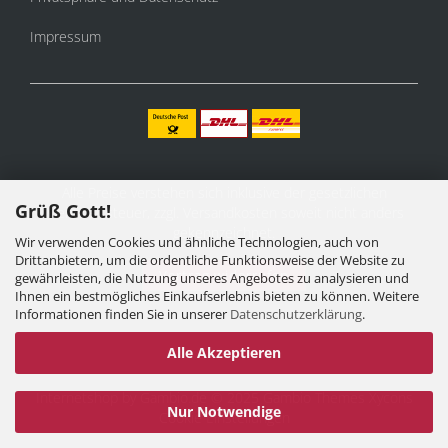
Impressum
Alle Preise verstehen sich inklusive der gesetzlichen
Grüß Gott!
Mehrwertsteuer, zzgl.
Versandkosten
soweit nicht anders
gekennzeichnet.
Wir verwenden Cookies und ähnliche Technologien, auch von
Drittanbietern, um die ordentliche Funktionsweise der Website zu
Vertrag widerrufen
gewährleisten, die Nutzung unseres Angebotes zu analysieren und
Ihnen ein bestmögliches Einkaufserlebnis bieten zu können. Weitere
Informationen finden Sie in unserer
Datenschutzerklärung
.
Alle Akzeptieren
Internetshop
by Gambio.de © 2025 Gambio Themes
Xycons
Nur Notwendige
Cookie Einstellungen