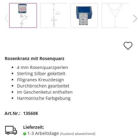
A
d
Rosenkranz mit Rosenquarz
M
4 mm Rosenquarzperlen
Sterling Silber gekettelt
Filigranes Kreuzdesign
Durchbrochen gearbeitet
Im Geschenketui enthalten
Harmonische Farbgebung
Art.Nr.:
135608
Lieferzeit:
1-3 Arbeitstage
(Ausland abweichend)