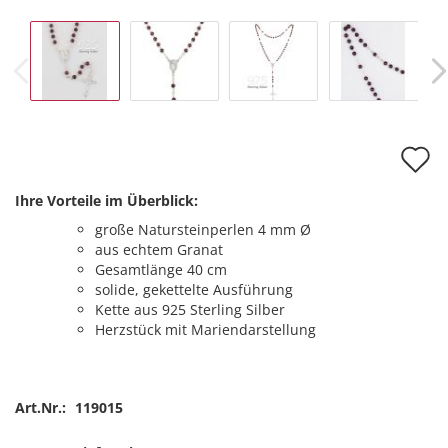
A
d
Ihre Vorteile im Überblick:
M
große Natursteinperlen 4 mm Ø
aus echtem Granat
Gesamtlänge 40 cm
solide, gekettelte Ausführung
Kette aus 925 Sterling Silber
Herzstück mit Mariendarstellung
Art.Nr.:
119015