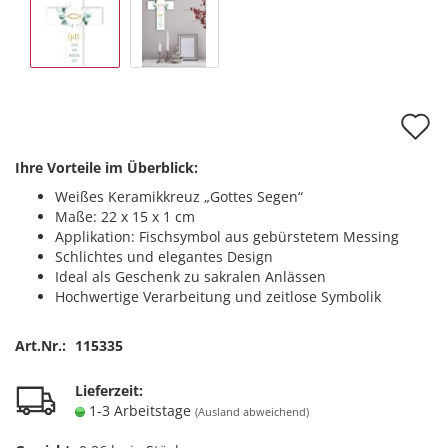
A
d
Ihre Vorteile im Überblick:
M
Weißes Keramikkreuz „Gottes Segen“
Maße: 22 x 15 x 1 cm
Applikation: Fischsymbol aus gebürstetem Messing
Schlichtes und elegantes Design
Ideal als Geschenk zu sakralen Anlässen
Hochwertige Verarbeitung und zeitlose Symbolik
Art.Nr.:
115335
Lieferzeit:
1-3 Arbeitstage
(Ausland abweichend)