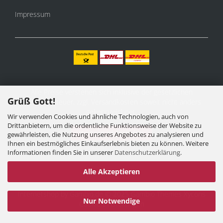
Impressum
Alle Preise verstehen sich inklusive der gesetzlichen
Grüß Gott!
Mehrwertsteuer, zzgl.
Versandkosten
soweit nicht anders
gekennzeichnet.
Wir verwenden Cookies und ähnliche Technologien, auch von
Drittanbietern, um die ordentliche Funktionsweise der Website zu
Vertrag widerrufen
gewährleisten, die Nutzung unseres Angebotes zu analysieren und
Ihnen ein bestmögliches Einkaufserlebnis bieten zu können. Weitere
Informationen finden Sie in unserer
Datenschutzerklärung
.
Alle Akzeptieren
Internetshop
by Gambio.de © 2025 Gambio Themes
Xycons
Nur Notwendige
Cookie Einstellungen