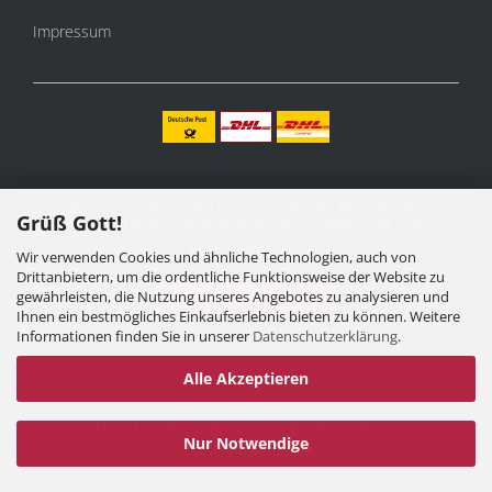
Impressum
Alle Preise verstehen sich inklusive der gesetzlichen
Grüß Gott!
Mehrwertsteuer, zzgl.
Versandkosten
soweit nicht anders
gekennzeichnet.
Wir verwenden Cookies und ähnliche Technologien, auch von
Drittanbietern, um die ordentliche Funktionsweise der Website zu
Vertrag widerrufen
gewährleisten, die Nutzung unseres Angebotes zu analysieren und
Ihnen ein bestmögliches Einkaufserlebnis bieten zu können. Weitere
Informationen finden Sie in unserer
Datenschutzerklärung
.
Alle Akzeptieren
Internetshop
by Gambio.de © 2025 Gambio Themes
Xycons
Nur Notwendige
Cookie Einstellungen