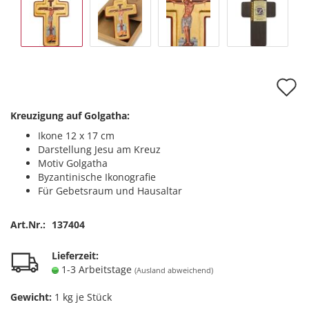
A
d
Kreuzigung auf Golgatha:
M
Ikone 12 x 17 cm
Darstellung Jesu am Kreuz
Motiv Golgatha
Byzantinische Ikonografie
Für Gebetsraum und Hausaltar
Art.Nr.:
137404
Lieferzeit:
1-3 Arbeitstage
(Ausland abweichend)
Gewicht:
1
kg je Stück